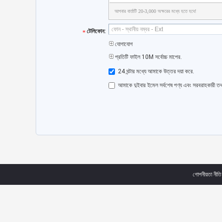
আপনার বার্তাটি 20-3,000 অক্ষরের মধ্যে হতে হবে!
টেলিফোন:
যোগাযোগ
প্রতিটি ফাইল 10M সর্বোচ্চ মাপের.
24 ঘন্টার মধ্যে আমাকে উত্তর দয়া করে.
আমাকে দুইবার ইমেল সর্বশেষ পণ্য এবং সরবরাহকারী ত
গোপনীয়তা নীতি