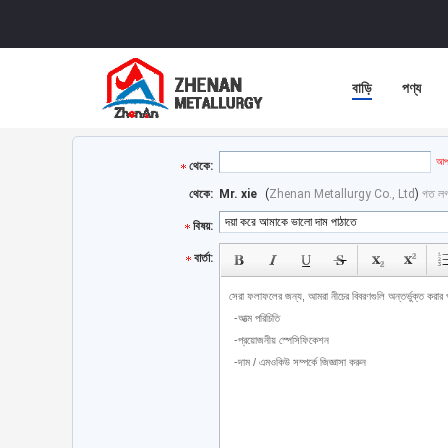
বাড়ি
পণ্য
আপন
থেকে:
থেকে:
Mr. xie
(
Zhenan Metallurgy Co., Ltd
)
গত লগই
বিষয়:
বার্তা: