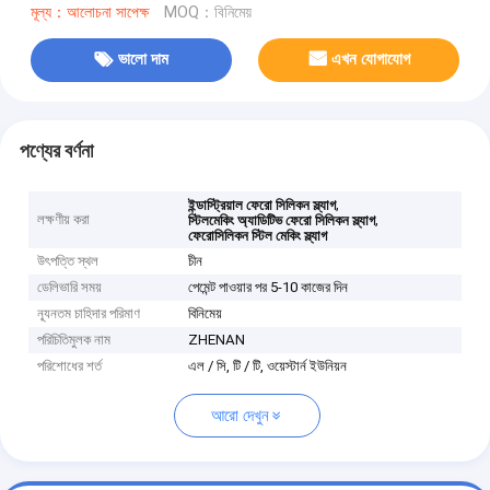
মূল্য：আলোচনা সাপেক্ষ
MOQ：বিনিমেয়
ভালো দাম
এখন যোগাযোগ
পণ্যের বর্ণনা
,
ইন্ডাস্ট্রিয়াল ফেরো সিলিকন স্ল্যাগ
লক্ষণীয় করা
,
স্টিলমেকিং অ্যাডিটিভ ফেরো সিলিকন স্ল্যাগ
ফেরোসিলিকন স্টিল মেকিং স্ল্যাগ
উৎপত্তি স্থল
চীন
ডেলিভারি সময়
পেমেন্ট পাওয়ার পর 5-10 কাজের দিন
ন্যূনতম চাহিদার পরিমাণ
বিনিমেয়
পরিচিতিমুলক নাম
ZHENAN
পরিশোধের শর্ত
এল / সি, টি / টি, ওয়েস্টার্ন ইউনিয়ন
আরো দেখুন