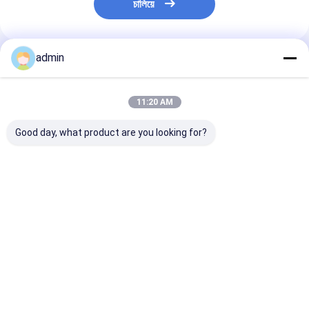
চালিয়ে
admin
প্রস্তাবিত পণ্য
11:20 AM
Good day, what product are you looking for?
ইস্পাত তৈরি অ্যাডিটিভ ফেরো
ইস্পাত তৈরির জন্য
লোহার ঢালাইয়ের জন্য 
সিলিকন স্লাগ ভাল
ডিঅক্সিডাইজার FeSi ফেরো
কালার ডিঅক্সিডাইজা
ডিঅক্সাইডেশন প্রভাব
সিলিকন স্ল্যাগ
স্ল্যাগ
ভালো দাম
ভালো দাম
ভালো দাম
বাড়ি
আমাদের
আমাদের সাথে যোগাযোগ
Desktop
Site