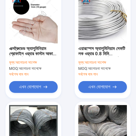
এক্সট্রুডেড অ্যালুমিনিয়াম
এয়ারস্পেস অ্যালুমিনিয়াম সেফটি
প্রোফাইল ওয়্যার কাস্টম আকার
লক ওয়্যার 0.8 মিমি
উপলব্ধ সিলের প্রান্তের জন্য
সমালোচনামূলক ফাস্টেনারগুলির
মূল্য:
আলোচনা সাপেক্ষ
মূল্য:
আলোচনা সাপেক্ষ
দুর্দান্ত গঠনযোগ্যতা
জন্য উচ্চ প্রসার্য শক্তি
MOQ:
আলোচনা সাপেক্ষে
MOQ:
আলোচনা সাপেক্ষে
সর্বশেষ দাম পান
সর্বশেষ দাম পান
এখন যোগাযোগ
এখন যোগাযোগ
বাড়ি
পণ্য
VR প্রদর্শন