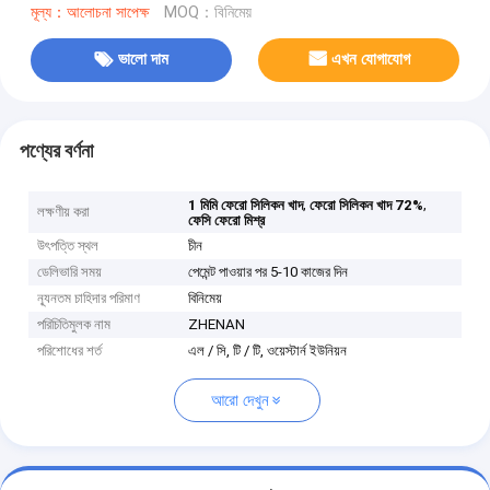
মূল্য：আলোচনা সাপেক্ষ
MOQ：বিনিমেয়
ভালো দাম
এখন যোগাযোগ
পণ্যের বর্ণনা
,
,
1 মিমি ফেরো সিলিকন খাদ
ফেরো সিলিকন খাদ 72%
লক্ষণীয় করা
ফেসি ফেরো মিশ্র
উৎপত্তি স্থল
চীন
ডেলিভারি সময়
পেমেন্ট পাওয়ার পর 5-10 কাজের দিন
ন্যূনতম চাহিদার পরিমাণ
বিনিমেয়
পরিচিতিমুলক নাম
ZHENAN
পরিশোধের শর্ত
এল / সি, টি / টি, ওয়েস্টার্ন ইউনিয়ন
আরো দেখুন