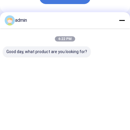
admin
প্রস্তাবিত পণ্য
6:22 PM
Good day, what product are you looking for?
ধাতুশিল্প এবং ইস্পাত শিল্পের জন্য
স্টিল কাস্টিংয়ের জন্য ফেরো
স্টিল শিল্পের জন্য ফে
ফেরো সিলিকন নাইট্রাইড
সিলিকন নাইট্রাইড FeSiN
নাইট্রাইড FeSiN উচ
FeSiN উচ্চ শক্তি অ্যান্টি-
ফাটল প্রতিরোধ করে এবং তাপীয়
তাপমাত্রা প্রতিরোধ, অ্য
অক্সিডেশন অগ্নি প্রতিরোধী
স্থিতিশীলতা উন্নত করে
অক্সিডেশন, পরিধান-প্
সংযোজন উপাদান
রিফ্র্যাক্টরি উপাদান সরবরাহকারী
রিফ্র্যাক্টরি উপাদান
ভালো দাম
ভালো দাম
ভালো দাম
বাড়ি
আমাদের
আমাদের সাথে যোগাযোগ
Desktop
Site
সম্পর্কে
করুন