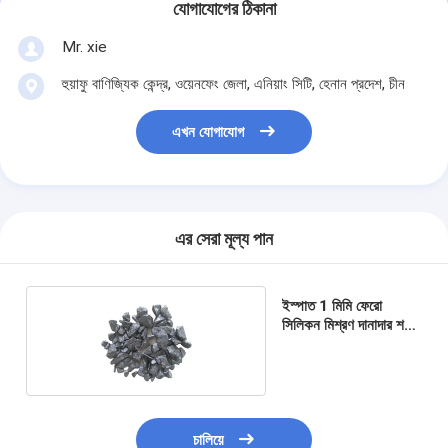
যোগাযোগের ঠিকানা
Mr. xie
হুয়াফু বাণিজ্যিক কেন্দ্র, ওয়েনফেং জেলা, এনিয়াং সিটি, হেনান প্রদেশ, চীন
এখন যোগাযোগ
এর সেরা মূল্য পান
ইস্পাত 1 মিমি ফেরো
সিলিকন মিশ্রণ দানাদার শস্য
তৈরি করছে 72%
চালিয়ে