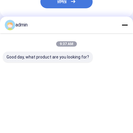
চালিয়ে
admin
প্রস্তাবিত পণ্য
9:37 AM
Good day, what product are you looking for?
ফেরো সিলিকন পাউডার 72
অবাধ্য জন্য ধূসর রঙ ঢালাই
হ্রাসকারী এজেন্ট ফের
ফেরো সিলিকন গ্রানুল 70 ফেরো
লোহা ফেরো সিলিকন পাউডার
পাউডার ডিফিউশন ডিঅ
সিলিকন লাম্প 75
ভালো দাম
ভালো দাম
ভালো দাম
বাড়ি
আমাদের
আমাদের সাথে যোগাযোগ
Desktop
Site