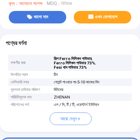
মূল্য：আলোচনা সাপেক্ষ
MOQ：বিনিমেয়
ভালো দাম
এখন যোগাযোগ
পণ্যের বর্ণনা
,
শিল্প Ferro সিলিকন পাউডার
লক্ষণীয় করা
,
Ferro সিলিকন পাউডার 73%
Fesi খাদ পাউডার 73%
উৎপত্তি স্থল
চীন
ডেলিভারি সময়
পেমেন্ট পাওয়ার পর 5-10 কাজের দিন
ন্যূনতম চাহিদার পরিমাণ
বিনিমেয়
পরিচিতিমুলক নাম
ZHENAN
পরিশোধের শর্ত
এল / সি, টি / টি, ওয়েস্টার্ন ইউনিয়ন
আরো দেখুন