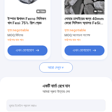
আমাদের সম্পর্কে
কারখানা ভ্রমণ
ইস্পাত উত্পাদন Ferro সিলিকন
লোহার ঢালাইয়ের জন্য 40mm
খাদ Fesi 75% শিল্প গ্রেড
ফেরো সিলিকন অ্যালয় FeSi
মান নিয়ন্ত্রণ
72% 75%
মূল্য:
negotiable
মূল্য:
negotiable
MOQ:
বিনিমেয়
MOQ:
আলোচনা সাপেক্ষ
যোগাযোগ করুন
সর্বশেষ দাম পান
সর্বশেষ দাম পান
খবর
এখন যোগাযোগ
এখন যোগাযোগ
কেস
আরো দেখুন
ফেরো সিলিকন খাদ
একটি বার্তা রেখে যান
আমরা দ্রুত উত্তর দেব
ফেরো সিলিকন পাউডার
ফেরো সিলিকন স্ল্যাগ