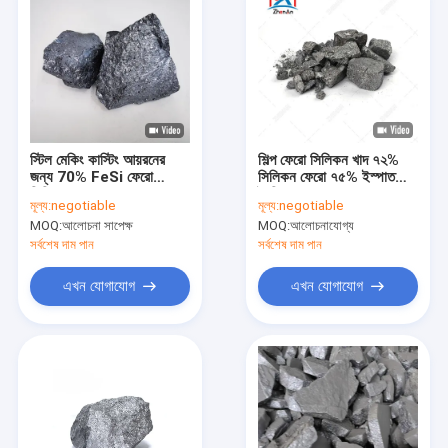
স্টিল মেকিং কাস্টিং আয়রনের
শিল্প ফেরো সিলিকন খাদ ৭২%
জন্য 70% FeSi ফেরো
সিলিকন ফেরো ৭৫% ইস্পাত
সিলিকন অ্যালয় লাম্প
তৈরিতে ব্যবহৃত
মূল্য:
negotiable
মূল্য:
negotiable
MOQ:
আলোচনা সাপেক্ষ
MOQ:
আলোচনাযোগ্য
সর্বশেষ দাম পান
সর্বশেষ দাম পান
এখন যোগাযোগ
এখন যোগাযোগ
বাড়ি
পণ্য
VR প্রদর্শন