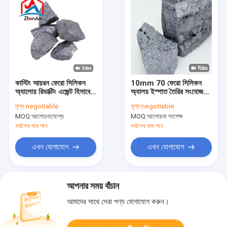
কাস্টিং আয়রন ফেরো সিলিকন
10mm 70 ফেরো সিলিকন
অ্যালোয় রিডাক্টিং এজেন্ট হিসাবে
অ্যালয় ইস্পাত তৈরির সংযোজনের
ব্যবহৃত
জন্য
মূল্য:
negotiable
মূল্য:
negotiable
MOQ:
আলোচনাযোগ্য
MOQ:
আলোচনা সাপেক্ষ
সর্বশেষ দাম পান
সর্বশেষ দাম পান
এখন যোগাযোগ
এখন যোগাযোগ
আপনার সময় বাঁচান
আমাদের সাথে সেরা পণ্য যোগাযোগ করুন।