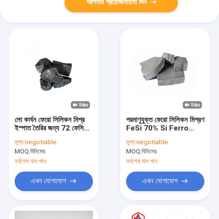
আপনার প্রয়োজনীয়তা দিন
লো কার্বন ফেরো সিলিকন মিশ্র
পরমাণুযুক্ত ফেরো সিলিকন মিশ্রণ
ইস্পাত তৈরির জন্য 72 ফেসি
FeSi 70% Si Ferro
খাদ
Alloys inoculant এর
মূল্য:
negotiable
মূল্য:
negotiable
জন্য
MOQ:
বিনিমেয়
MOQ:
বিনিমেয়
সর্বশেষ দাম পান
সর্বশেষ দাম পান
এখন যোগাযোগ
এখন যোগাযোগ