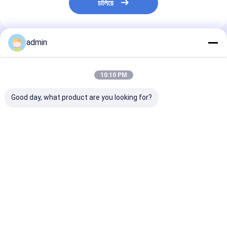
চালিয়ে
admin
প্রস্তাবিত পণ্য
10:10 PM
Good day, what product are you looking for?
উচ্চ বিশুদ্ধতা ৯০% সিলিকন
উচ্চ বিশুদ্ধতা ৯০% সিলিকন
90% বিশুদ্ধতা সিলিকন
কার্বাইড পাউডার ০-১মিমি ইস্পাত
কার্বাইড পিণ্ড ১০-৫০মিমি
গ্রানুলস 0-5 মিমি উচ্চ
ডিঅক্সিডেশন শিল্প গ্রেডের জন্য
ইস্পাত কারখানার ডিঅক্সিজেনেশন
ডিঅক্সাইডিং এজেন্ট হিস
এবং রিকার্বুরাইজেশনের জন্য
ফাউন্ড্রি ব্যবহারের জন্
ভালো দাম
ভালো দাম
ভালো দাম
বাড়ি
আমাদের
আমাদের সাথে যোগাযোগ
Desktop
Site