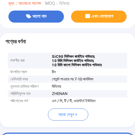
মূল্য：আলোচনা সাপেক্ষ
MOQ：বিনিমেয়
ভালো দাম
এখন যোগাযোগ
পণ্যের বর্ণনা
,
SiC90 সিলিকন কার্বাইড পাউডার
লক্ষণীয় করা
,
10 মিমি সিলিকন কার্বাইড পাউডার
10 মিমি কালো সিলিকন কার্বাইড পাউডার
উৎপত্তি স্থল
চীন
ডেলিভারি সময়
পেমেন্ট পাওয়ার পর 7-10 কার্যদিবস
ন্যূনতম চাহিদার পরিমাণ
বিনিমেয়
পরিচিতিমুলক নাম
ZHENAN
পরিশোধের শর্ত
এল / সি, টি / টি, ওয়েস্টার্ন ইউনিয়ন
আরো দেখুন