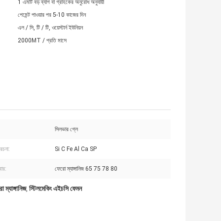
1 এমটি বড় ব্যাগ বা গ্রাহকের অনুরোধ অনুযায়ী
পেমেন্ট পাওয়ার পর 5-10 কাজের দিন
এল / সি, টি / টি, ওয়েস্টার্ন ইউনিয়ন
2000MT / প্রতি মাসে
সিলভার গ্লে
 রচনা:
Si C Fe Al Ca SP
বার:
ফেরো ম্যাঙ্গানিজ 65 75 78 80
 ম্যাঙ্গানিজ
স্টিলমেকিং এইচসি ফেমন
,