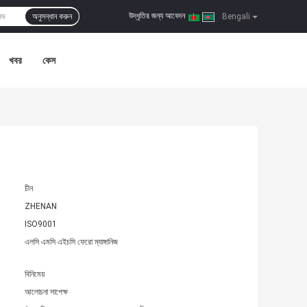
উদ্ধৃতির জন্য আবেদন
অনুসন্ধান করুন
|
Bengali
খবর
কেস
চীন
ZHENAN
ISO9001
এলসি এমসি এইচসি ফেরো ম্যাঙ্গানিজ
বিনিমেয়
আলোচনা সাপেক্ষ