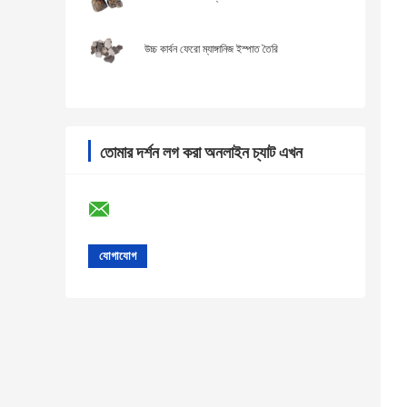
উচ্চ কার্বন ফেরো ম্যাঙ্গানিজ ইস্পাত তৈরি
তোমার দর্শন লগ করা অনলাইন চ্যাট এখন