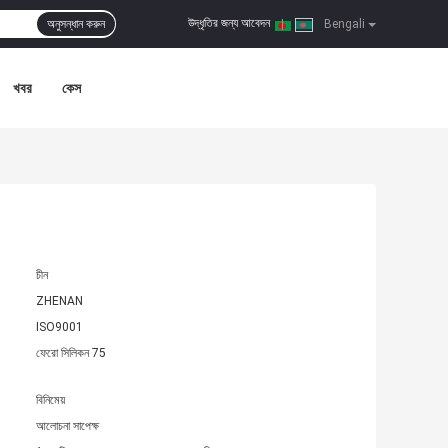
উদ্ধৃতির জন্য আবেদন
অনুসন্ধান করুন
|
Bengali
খবর
কেস
চীন
ZHENAN
ISO9001
ফেরো সিলিকন 75
বিনিমেয়
আলোচনা সাপেক্ষ