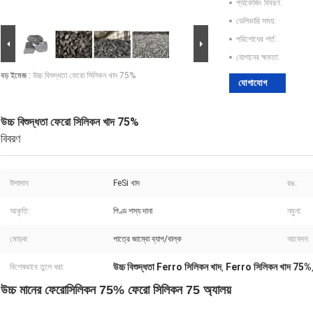
প্যাকেজিং বিবরণ:
ডেলিভারি সময়:
পরিশোধের শর্ত:
যোগানের ক্ষমতা:
বড় ইমেজ :
উচ্চ বিশুদ্ধতা ফেরো সিলিকন খাদ 75%
যোগাযোগ
উচ্চ বিশুদ্ধতা ফেরো সিলিকন খাদ 75%
বিবরণ
উপাদান:
FeSi খাদ
রঙ:
আকৃতি:
পিণ্ড শস্য দানা
নমুনা:
মোড়ক:
পাত্রে জাম্বো ব্যাগ/বাল্ক
আবেদন:
উচ্চ বিশুদ্ধতা Ferro সিলিকন খাদ
Ferro সিলিকন খাদ 75%
বিশেষভাবে তুলে ধরা:
,
উচ্চ মানের ফেরোসিলিকন 75% ফেরো সিলিকন 75 অ্যালয়