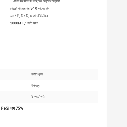
1 এমটি বড় ব্যাগ বা গ্রাহকের অনুরোধ অনুযায়ী
পেমেন্ট পাওয়ার পর 5-10 কাজের দিন
এল / সি, টি / টি, ওয়েস্টার্ন ইউনিয়ন
2000MT / প্রতি মাসে
রপালি ধূসর
উপলব্ধ
ইস্পাত তৈরি
FeSi খাদ 75%
,