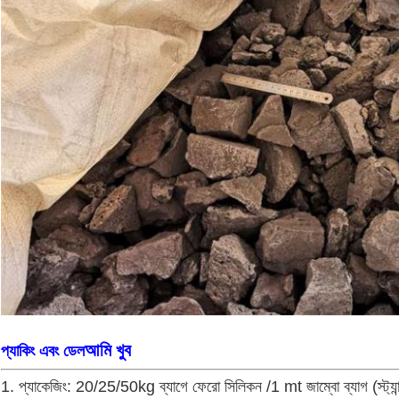
আমি খুব
প্যাকিং এবং ডেল
1. প্যাকেজিং: 20/25/50kg ব্যাগে ফেরো সিলিকন /1 mt জাম্বো ব্যাগ (স্ট্যান্ডা