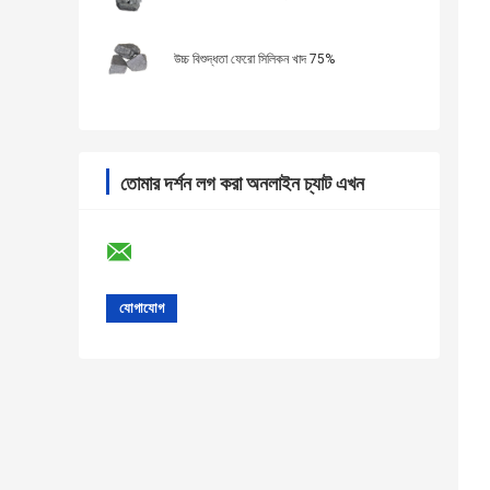
উচ্চ বিশুদ্ধতা ফেরো সিলিকন খাদ 75%
তোমার দর্শন লগ করা অনলাইন চ্যাট এখন