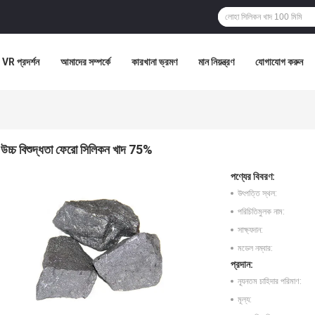
VR প্রদর্শন
আমাদের সম্পর্কে
কারখানা ভ্রমণ
মান নিয়ন্ত্রণ
যোগাযোগ করুন
উচ্চ বিশুদ্ধতা ফেরো সিলিকন খাদ 75%
পণ্যের বিবরণ:
উৎপত্তি স্থল:
পরিচিতিমুলক নাম:
সাক্ষ্যদান:
মডেল নম্বার:
প্রদান:
ন্যূনতম চাহিদার পরিমাণ:
মূল্য: