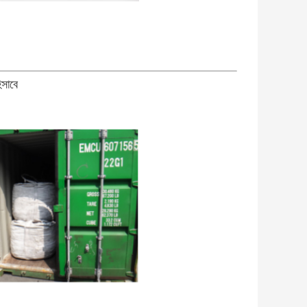
িসাবে