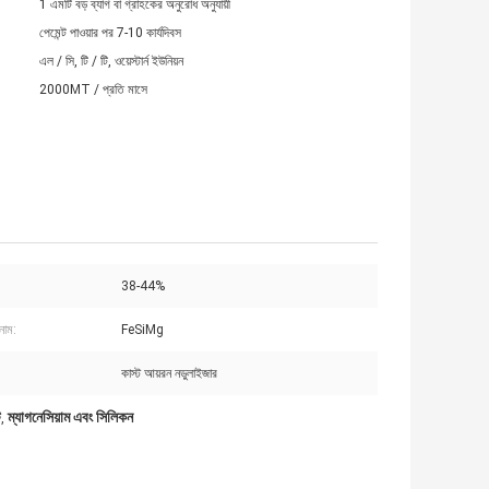
1 এমটি বড় ব্যাগ বা গ্রাহকের অনুরোধ অনুযায়ী
পেমেন্ট পাওয়ার পর 7-10 কার্যদিবস
এল / সি, টি / টি, ওয়েস্টার্ন ইউনিয়ন
2000MT / প্রতি মাসে
38-44%
 নাম:
FeSiMg
কাস্ট আয়রন নডুলাইজার
ট
ম্যাগনেসিয়াম এবং সিলিকন
,