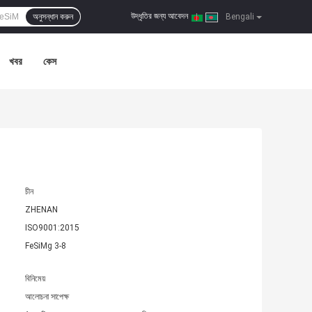
উদ্ধৃতির জন্য আবেদন
অনুসন্ধান করুন
|
Bengali
খবর
কেস
চীন
ZHENAN
ISO9001:2015
FeSiMg 3-8
বিনিমেয়
আলোচনা সাপেক্ষ