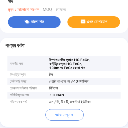
খাদ
মূল্য：আলোচনা সাপেক্ষ
MOQ：বিনিমেয়
ভালো দাম
এখন যোগাযোগ
পণ্যের বর্ণনা
,
ইস্পাত মেকিং ফ্লাক্স HC FeCr
লক্ষণীয় করা
,
ফাউন্ড্রি গ্রেড HC FeCr
100mm FeCr ফেরো খাদ
উৎপত্তি স্থল
চীন
ডেলিভারি সময়
পেমেন্ট পাওয়ার পর 7-10 কার্যদিবস
ন্যূনতম চাহিদার পরিমাণ
বিনিমেয়
পরিচিতিমুলক নাম
ZHENAN
পরিশোধের শর্ত
এল / সি, টি / টি, ওয়েস্টার্ন ইউনিয়ন
আরো দেখুন