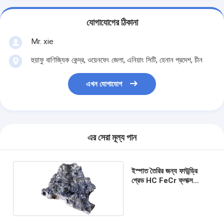
যোগাযোগের ঠিকানা
Mr. xie
হুয়াফু বাণিজ্যিক কেন্দ্র, ওয়েনফেং জেলা, এনিয়াং সিটি, হেনান প্রদেশ, চীন
এখন যোগাযোগ
এর সেরা মূল্য পান
ইস্পাত তৈরির জন্য ফাউন্ড্রি
গ্রেড HC FeCr ফ্লাক্স
100mm FeCr ফেরো খাদ