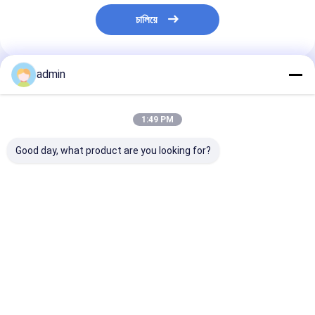
চালিয়ে
admin
প্রস্তাবিত পণ্য
1:49 PM
Good day, what product are you looking for?
কাস্টমাইজড সিলভার গ্রে এলসি-
দীর্ঘস্থায়ী স্টেইনলেস স্টীল
নিম্ন কার্বন ফেরো ক্রো
সিআর 65 ভি 3 স্টিল তৈরির
উৎপাদনের জন্য নিম্ন কার্বন
সর্বোত্তম রাসায়নিক র
জন্য ফেরো ক্রোম
ফেরো ক্রোম প্রয়োজনীয় উপাদান
অ্যাসিড প্রতিরোধী এব
প্রতিরোধী ইস্পাত উত্প
ভালো দাম
ভালো দাম
ভালো দাম