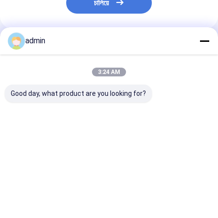
চালিয়ে
admin
প্রস্তাবিত পণ্য
3:24 AM
Good day, what product are you looking for?
ইস্পাত শিল্প ইলেক্ট্রোলাইটিক
99.৭% মিনিট অ্যাসিড
99.৭% ইলেক্ট্রোলাই
ম্যাঙ্গানিজ ফ্লেক ইন্ডাস্ট্রিয়ালের
ইলেক্ট্রোলাইটিক ম্যাঙ্গানিজ
ম্যাঙ্গানিজ মেটাল ফ্লা
জন্য ডিঅক্সাইডাইজিং এজেন্ট
মেটাল ফ্লেক দ্বারা
তৈরির জন্য
হিসাবে
precipitated
ভালো দাম
ভালো দাম
ভালো দাম
বাড়ি
আমাদের
আমাদের সাথে যোগাযোগ
Desktop
Site