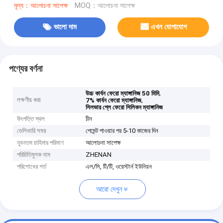
মূল্য：আলোচনা সাপেক্ষ
MOQ：আলোচনা সাপেক্ষ
ভালো দাম
এখন যোগাযোগ
পণ্যের বর্ণনা
,
উচ্চ কার্বন ফেরো ম্যাঙ্গানিজ 50 মিমি
লক্ষণীয় করা
,
7% কার্বন ফেরো ম্যাঙ্গানিজ
সিলভার গ্লে ফেরো সিলিকন ম্যাঙ্গানিজ
উৎপত্তি স্থল
চীন
ডেলিভারি সময়
পেমেন্ট পাওয়ার পর 5-10 কাজের দিন
ন্যূনতম চাহিদার পরিমাণ
আলোচনা সাপেক্ষ
পরিচিতিমুলক নাম
ZHENAN
পরিশোধের শর্ত
এল/সি, টি/টি, ওয়েস্টার্ন ইউনিয়ন
আরো দেখুন