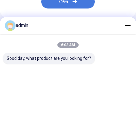
চালিয়ে
admin
প্রস্তাবিত পণ্য
6:03 AM
Good day, what product are you looking for?
ধাতুবিদ্যা, ঢালাই, রাসায়নিক
ইন্ডাস্ট্রিয়াল সিলিকন ব্লাম
3303 অ্যালুমিনিয়াম 
শিল্প, উচ্চ শক্তি, জারণ
3303 2202 1101 উচ্চ
উৎপাদনের জন্য গ্রেড উ
প্রতিরোধ, শিল্প গ্রেড Si ধাতু
বিশুদ্ধতা কম অশুদ্ধতা খাদ উত্পাদন
বিশুদ্ধতা সিলিকন ধাতু
3303 2202 1101
ধাতুশিল্প বাল্ক সরবরাহ
ভালো দাম
ভালো দাম
ভালো দাম
বাড়ি
আমাদের
আমাদের সাথে যোগাযোগ
Desktop
Site