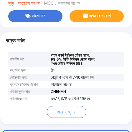
মূল্য：আলোচনা সাপেক্ষ
MOQ：আলোচনা সাপেক্ষ
ভালো দাম
এখন যোগাযোগ
পণ্যের বর্ণনা
,
ধাতব পদার্থ সিলিকন মেটাল লাম্প
লক্ষণীয় করা
,
98.5% মিনিট সিলিকন মেটাল লাম্প
পিওর মেটাল সিলিকন 553
উৎপত্তি স্থল
চীন
ডেলিভারি সময়
পেমেন্ট পাওয়ার পর 7-10 কাজের দিন
ন্যূনতম চাহিদার পরিমাণ
আলোচনা সাপেক্ষ
পরিচিতিমুলক নাম
ZHENAN
পরিশোধের শর্ত
এল/সি, টি/টি, ওয়েস্টার্ন ইউনিয়ন
আরো দেখুন