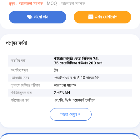
মূল্য：আলোচনা সাপেক্ষ
MOQ：আলোচনা সাপেক্ষ
ভালো দাম
এখন যোগাযোগ
পণ্যের বর্ণনা
,
পাউডার আকৃতি ফেরো সিলিকন 75
লক্ষণীয় করা
75 ফেরোসিলিকন পাউডার 200 মেশ
উৎপত্তি স্থল
চীন
ডেলিভারি সময়
পেমেন্ট পাওয়ার পর 5-10 কাজের দিন
ন্যূনতম চাহিদার পরিমাণ
আলোচনা সাপেক্ষ
পরিচিতিমুলক নাম
ZHENAN
পরিশোধের শর্ত
এল/সি, টি/টি, ওয়েস্টার্ন ইউনিয়ন
আরো দেখুন