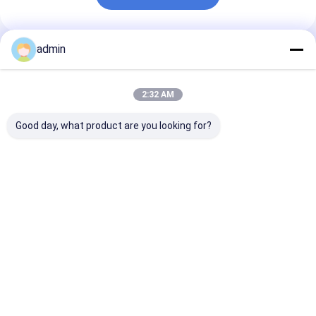
admin
প্রস্তাবিত পণ্য
2:32 AM
Good day, what product are you looking for?
ফেরো সিলিকন পাউডার 72
অবাধ্য জন্য ধূসর রঙ ঢালাই
হ্রাসকারী এজেন্ট ফের
ফেরো সিলিকন গ্রানুল 70 ফেরো
লোহা ফেরো সিলিকন পাউডার
পাউডার ডিফিউশন ডিঅ
সিলিকন লাম্প 75
ভালো দাম
ভালো দাম
ভালো দাম
বাড়ি
আমাদের
আমাদের সাথে যোগাযোগ
Desktop
Site
সম্পর্কে
করুন