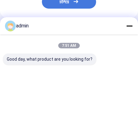
চালিয়ে
admin
প্রস্তাবিত পণ্য
7:51 AM
Good day, what product are you looking for?
স্টিল মেকিং ডিঅক্সিডাইজারের
ডিঅক্সিডাইজারের জন্য লোহা
স্টিল মেকিং সিলিকো ম্যা
জন্য 60-14 সিলিকন
ইস্পাত উৎপাদন 65-17
সিমন অ্যালয় লাম্পস ডিও
ম্যাঙ্গানিজ
সিলিকন ম্যাঙ্গানিজ অ্যালয়
গ্রানুল
ভালো দাম
ভালো দাম
ভালো দাম
বাড়ি
আমাদের
আমাদের সাথে যোগাযোগ
Desktop
Site