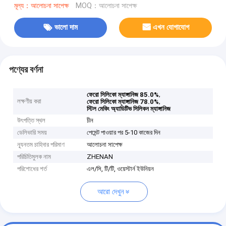
মূল্য：আলোচনা সাপেক্ষ
MOQ：আলোচনা সাপেক্ষ
ভালো দাম
এখন যোগাযোগ
পণ্যের বর্ণনা
,
ফেরো সিলিকো ম্যাঙ্গানিজ 85.0%
লক্ষণীয় করা
,
ফেরো সিলিকো ম্যাঙ্গানিজ 78.0%
স্টিল মেকিং অ্যাডিটিভ সিলিকন ম্যাঙ্গানিজ
উৎপত্তি স্থল
চীন
ডেলিভারি সময়
পেমেন্ট পাওয়ার পর 5-10 কাজের দিন
ন্যূনতম চাহিদার পরিমাণ
আলোচনা সাপেক্ষ
পরিচিতিমুলক নাম
ZHENAN
পরিশোধের শর্ত
এল/সি, টি/টি, ওয়েস্টার্ন ইউনিয়ন
আরো দেখুন