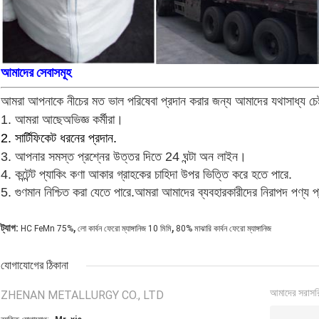
আমাদের সেবাসমূহ
আমরা আপনাকে নীচের মত ভাল পরিষেবা প্রদান করার জন্য আমাদের যথাসাধ্য চেষ্
1. আমরা আছে
অভিজ্ঞ কর্মীরা।
2. সার্টিফিকেট ধরনের প্রদান.
3. আপনার সমস্ত প্রশ্নের উত্তর দিতে 24 ঘন্টা অন লাইন।
4. কন্টেন্ট প্যাকিং কণা আকার গ্রাহকের চাহিদা উপর ভিত্তি করে হতে পারে.
5. গুণমান নিশ্চিত করা যেতে পারে.আমরা আমাদের ব্যবহারকারীদের নিরাপদ পণ্য প
,
,
ট্যাগ:
HC FeMn 75%
লো কার্বন ফেরো ম্যাঙ্গানিজ 10 মিমি
80% মাঝারি কার্বন ফেরো ম্যাঙ্গানিজ
যোগাযোগের ঠিকানা
আমাদের সরাসর
ZHENAN METALLURGY CO., LTD