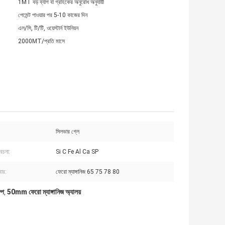
1MT বড় ব্যাগ বা গ্রাহকের অনুরোধ অনুযায়ী
পেমেন্ট পাওয়ার পর 5-10 কাজের দিন
এল/সি, টি/টি, ওয়েস্টার্ন ইউনিয়ন
2000MT/প্রতি মাসে
সিলভার গ্লে
 রচনা:
Si C Fe Al Ca SP
বার:
ফেরো ম্যাঙ্গানিজ 65 75 78 80
্প
50mm ফেরো ম্যাঙ্গানিজ অ্যালয়
,