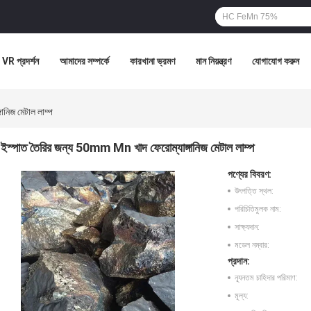
VR প্রদর্শন
আমাদের সম্পর্কে
কারখানা ভ্রমণ
মান নিয়ন্ত্রণ
যোগাযোগ করুন
নিজ মেটাল লাম্প
ইস্পাত তৈরির জন্য 50mm Mn খাদ ফেরোম্যাঙ্গানিজ মেটাল লাম্প
পণ্যের বিবরণ:
উৎপত্তি স্থল:
পরিচিতিমুলক নাম:
সাক্ষ্যদান:
মডেল নম্বার:
প্রদান:
ন্যূনতম চাহিদার পরিমাণ:
মূল্য: