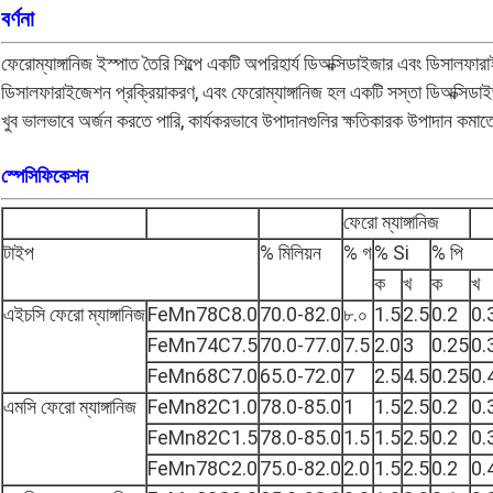
বর্ণনা
ফেরোম্যাঙ্গানিজ ইস্পাত তৈরি শিল্পে একটি অপরিহার্য ডিঅক্সিডাইজার এবং ডিসালফ
ডিসালফারাইজেশন প্রক্রিয়াকরণ, এবং ফেরোম্যাঙ্গানিজ হল একটি সস্তা ডিঅক্সিডা
খুব ভালভাবে অর্জন করতে পারি, কার্যকরভাবে উপাদানগুলির ক্ষতিকারক উপাদান কমাত
স্পেসিফিকেশন
ফেরো ম্যাঙ্গানিজ
টাইপ
% মিলিয়ন
% গ
% Si
% পি
ক
খ
ক
খ
এইচসি ফেরো ম্যাঙ্গানিজ
FeMn78C8.0
70.0-82.0
৮.০
1.5
2.5
0.2
0.
FeMn74C7.5
70.0-77.0
7.5
2.0
3
0.25
0.
FeMn68C7.0
65.0-72.0
7
2.5
4.5
0.25
0.
এমসি ফেরো ম্যাঙ্গানিজ
FeMn82C1.0
78.0-85.0
1
1.5
2.5
0.2
0.
FeMn82C1.5
78.0-85.0
1.5
1.5
2.5
0.2
0.
FeMn78C2.0
75.0-82.0
2.0
1.5
2.5
0.2
0.