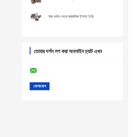
উচ্চ কার্বন ফেরো ম্যাঙ্গানিজ ইস্পাত তৈরি
তোমার দর্শন লগ করা অনলাইন চ্যাট এখন