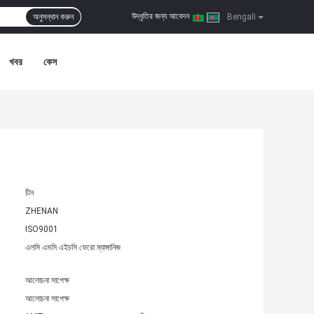
উদ্ধৃতির জন্য আবেদন
অনুসন্ধান করুন
|
Bengali
খবর
কেস
চীন
ZHENAN
ISO9001
এলসি এমসি এইচসি ফেরো ম্যাঙ্গানিজ
আলোচনা সাপেক্ষ
আলোচনা সাপেক্ষ