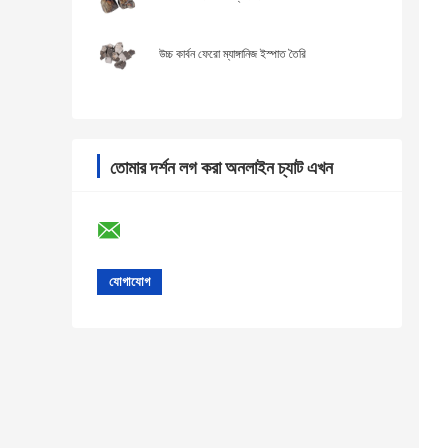
উচ্চ কার্বন ফেরো ম্যাঙ্গানিজ ইস্পাত তৈরি
তোমার দর্শন লগ করা অনলাইন চ্যাট এখন