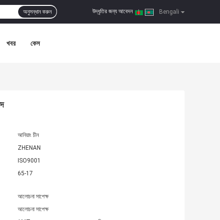
উদ্ধৃতির জন্য আবেদন
অনুসন্ধান করুন
|
Bengali
খবর
কেস
াদ
আনিয়াং চীন
ZHENAN
ISO9001
65-17
আলোচনা সাপেক্ষ
আলোচনা সাপেক্ষ