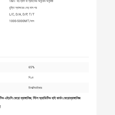
1MT বড় ব্যাগ বা গ্রাহকের অনুরোধ অনুযায়ী
চুক্তি স্বাক্ষরের দেড় মাস পর
L/C, D/A, D/P, T/T
1000-5000MT/মাস
65%
পিণ্ড
ডিঅক্সিডাইজার
িটিভ এইচসি ফেরো ম্যাঙ্গানিজ
স্টিল অ্যাডিটিভ হাই কার্বন ফেরোম্যাঙ্গানিজ
,
দ