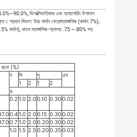
নিজ 65.0%~90.0%, ডিঅক্সিডাইজার এবং অ্যালোয়িং উপাদান
্ত। প্রধান বিভাগ: উচ্চ কার্বন ফেরোম্যাঙ্গানিজ (কার্বন 7%),
 (0.5% কার্বন), ধাতব ম্যাঙ্গানিজ-অ্যালয় .75 ~ 80% সহ
ক রচনা (%)
গ
সি
পৃ
এস
1
2
1
2
≤
0.2
1.0
2.0
0.10
0.30
0.02
87.0
0.4
1.0
2.0
0.15
0.30
0.02
87.0
0.7
1.0
2.0
0.20
0.30
0.02
1.0
1.5
2.5
0.20
0.35
0.03