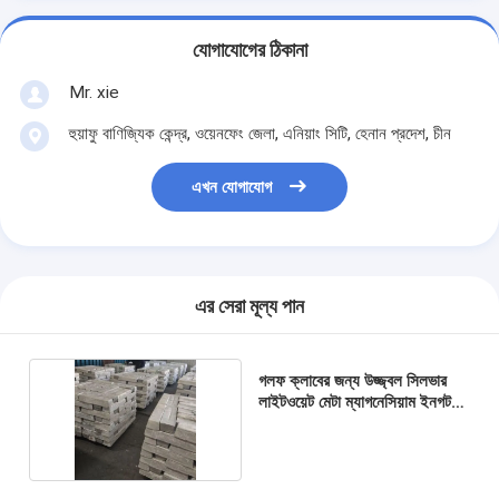
যোগাযোগের ঠিকানা
Mr. xie
হুয়াফু বাণিজ্যিক কেন্দ্র, ওয়েনফেং জেলা, এনিয়াং সিটি, হেনান প্রদেশ, চীন
এখন যোগাযোগ
এর সেরা মূল্য পান
গলফ ক্লাবের জন্য উজ্জ্বল সিলভার
লাইটওয়েট মেটা ম্যাগনেসিয়াম ইনগট
99.98%