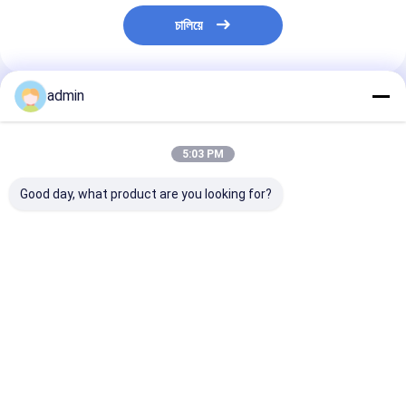
চালিয়ে
admin
প্রস্তাবিত পণ্য
5:03 PM
Good day, what product are you looking for?
শিল্প খাদ ব্যবহারের জন্য
ম্যাগনেসিয়াম ইনগট -
উৎপত্তি চীন উচ্চ বিশুদ্
উচ্চমানের ম্যাগনেসিয়াম ইঙ্গোট
নির্ভরযোগ্য খাদ প্রয়োগের জন্য
99.9% Mg ধাতু পণ
99.95
উচ্চ বিশুদ্ধতা
ম্যাগনেসিয়াম ইনগট বিক
জন্য
ভালো দাম
ভালো দাম
ভালো দাম