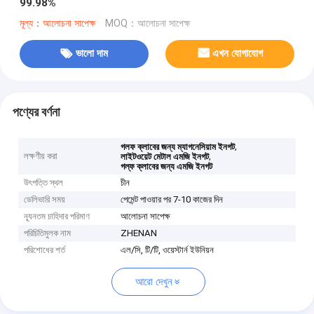
99.98%
মূল্য：আলোচনা সাপেক্ষ
MOQ：আলোচনা সাপেক্ষ
ভালো দাম
এখন যোগাযোগ
পণ্যের বর্ণনা
,
গলফ ক্লাবের জন্য ম্যাগনেসিয়াম ইনগট
লক্ষণীয় করা
,
লাইটওয়েট মেটাল এমজি ইনগট
গল্ফ ক্লাবের জন্য এমজি ইনগট
উৎপত্তি স্থল
চীন
ডেলিভারি সময়
পেমেন্ট পাওয়ার পর 7-10 কাজের দিন
ন্যূনতম চাহিদার পরিমাণ
আলোচনা সাপেক্ষ
পরিচিতিমুলক নাম
ZHENAN
পরিশোধের শর্ত
এল/সি, টি/টি, ওয়েস্টার্ন ইউনিয়ন
আরো দেখুন