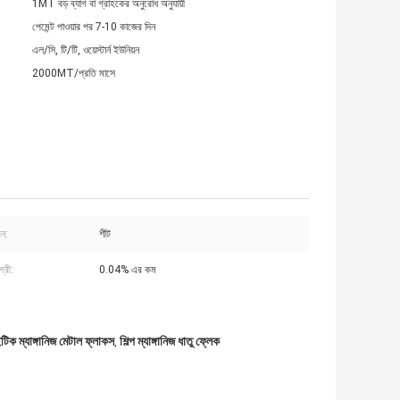
1MT বড় ব্যাগ বা গ্রাহকের অনুরোধ অনুযায়ী
পেমেন্ট পাওয়ার পর 7-10 কাজের দিন
এল/সি, টি/টি, ওয়েস্টার্ন ইউনিয়ন
2000MT/প্রতি মাসে
রন:
শীট
গ্রী:
0.04% এর কম
িক ম্যাঙ্গানিজ মেটাল ফ্লাকস
শিল্প ম্যাঙ্গানিজ ধাতু ফ্লেক
,