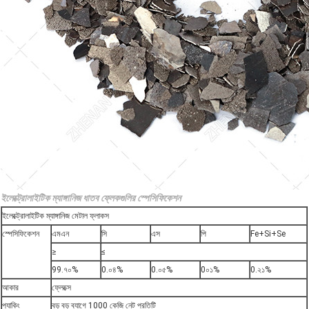
ইলেক্ট্রোলাইটিক ম্যাঙ্গানিজ ধাতব ফ্লেকগুলির স্পেসিফিকেশন
ইলেক্ট্রোলাইটিক ম্যাঙ্গানিজ মেটাল ফ্লাকস
স্পেসিফিকেশন
এমএন
সি
এস
পি
Fe+Si+Se
≥
≤
99.৭০%
0.০৪%
0.০৫%
0০১%
0.২১%
আকার
ফ্লেক্সে
প্যাকিং
বড় বড় ব্যাগে 1000 কেজি নেট প্রতিটি