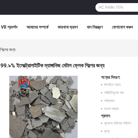
VR প্রদর্শন
আমাদের সম্পর্কে
কারখানা ভ্রমণ
মান নিয়ন্ত্রণ
যোগাযোগ করুন
িল্পের জন্য
99.৯% ইলেক্ট্রোলাইটিক ম্যাঙ্গানিজ মেটাল ফ্লেক শিল্পের জন্য
পণ্যের বিবরণ:
উৎপত্তি স্থল:
পরিচিতিমুলক নাম:
সাক্ষ্যদান:
মডেল নম্বার:
প্রদান:
ন্যূনতম চাহিদার পরিমাণ:
মূল্য: