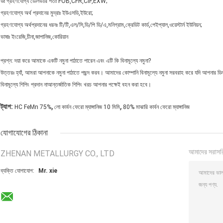
উঃ গ্রহণযোগ্য ডেলিভারি শর্তঃ FOB,CFR,CIF,EXW;
গ্রহণযোগ্য অর্থ প্রদানের মুদ্রাঃ ইউএসডি,ইউরো;
গ্রহণযোগ্য অর্থপ্রদানের ধরনঃ টি/টি,এল/সি,ডি/পি ডি/এ,মনিগ্রাম,ক্রেডিট কার্ড,পেইপ্যাল,ওয়েস্টার্ন ইউনিয়ন;
ভাষাঃ ইংরেজি,চীনা,জাপানিজ,কোরিয়ান
প্রশ্ন: দয়া করে আমাকে একটি নমুনা পাঠাতে পারেন এবং এটি কি বিনামূল্যে নমুনা?
উত্তরঃ হ্যাঁ, আমরা আপনাকে নমুনা পাঠাতে পছন্দ করব। আমাদের কোম্পানি বিনামূল্যে নমুনা সরবরাহ করে যদি আপনার ডি
বিনামূল্যে শিপিং প্রদান নাআন্তর্জাতিক শিপিং খরচ আপনার পক্ষেই বহন করা হবে।
,
,
ট্যাগ:
HC FeMn 75%
লো কার্বন ফেরো ম্যাঙ্গানিজ 10 মিমি
80% মাঝারি কার্বন ফেরো ম্যাঙ্গানিজ
যোগাযোগের ঠিকানা
আমাদের সরাসর
ZHENAN METALLURGY CO., LTD
ব্যক্তি যোগাযোগ:
Mr. xie