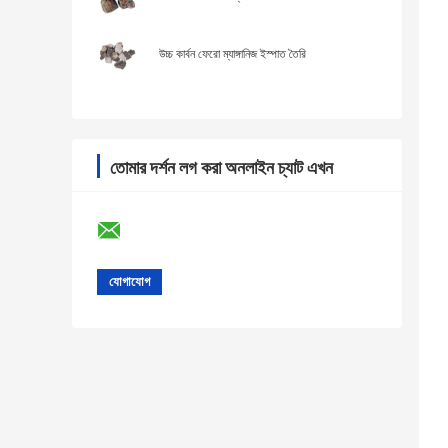
উচ্চ কার্বন ফেরো ম্যাঙ্গানিজ ইস্পাত তৈরি
তোমার দর্শন লগ করা অনলাইন চ্যাট এখন