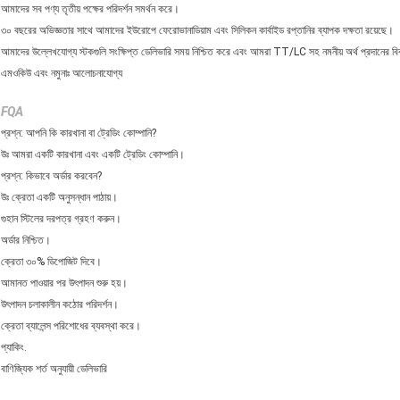
আমাদের সব পণ্য তৃতীয় পক্ষের পরিদর্শন সমর্থন করে।
৩০ বছরের অভিজ্ঞতার সাথে আমাদের ইউরোপে ফেরোভানাডিয়াম এবং সিলিকন কার্বাইড রপ্তানির ব্যাপক দক্ষতা রয়েছে।
আমাদের উল্লেখযোগ্য স্টকগুলি সংক্ষিপ্ত ডেলিভারি সময় নিশ্চিত করে এবং আমরা TT/LC সহ নমনীয় অর্থ প্রদানের বি
এমওকিউ এবং নমুনাঃ আলোচনাযোগ্য
FQA
প্রশ্ন: আপনি কি কারখানা বা ট্রেডিং কোম্পানি?
উঃ আমরা একটি কারখানা এবং একটি ট্রেডিং কোম্পানি।
প্রশ্ন: কিভাবে অর্ডার করবেন?
উঃ ক্রেতা একটি অনুসন্ধান পাঠায়।
গুহান স্টিলের দরপত্র গ্রহণ করুন।
অর্ডার নিশ্চিত।
ক্রেতা ৩০% ডিপোজিট দিবে।
আমানত পাওয়ার পর উৎপাদন শুরু হয়।
উৎপাদন চলাকালীন কঠোর পরিদর্শন।
ক্রেতা ব্যালেন্স পরিশোধের ব্যবস্থা করে।
প্যাকিং.
বাণিজ্যিক শর্ত অনুযায়ী ডেলিভারি