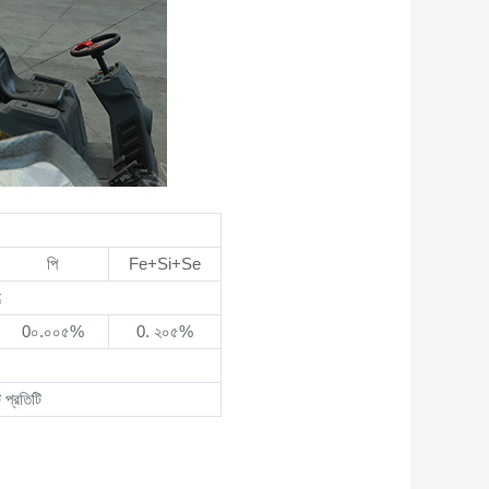
পি
Fe+Si+Se
≤
0০.০০৫%
0. ২০৫%
 প্রতিটি