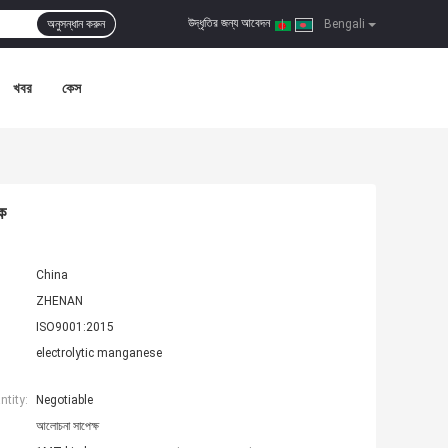
উদ্ধৃতির জন্য আবেদন
অনুসন্ধান করুন
|
Bengali
খবর
কেস
েক
China
ZHENAN
ISO9001:2015
electrolytic manganese
tity:
Negotiable
আলোচনা সাপেক্ষ