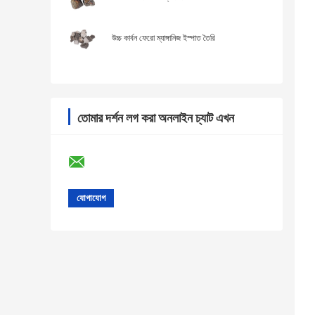
উচ্চ কার্বন ফেরো ম্যাঙ্গানিজ ইস্পাত তৈরি
তোমার দর্শন লগ করা অনলাইন চ্যাট এখন