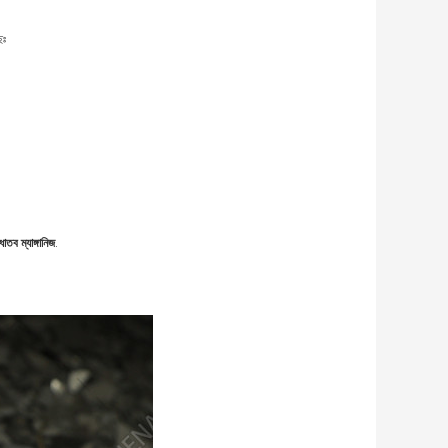
েঃ
 ধাতব ম্যাঙ্গানিজ
.