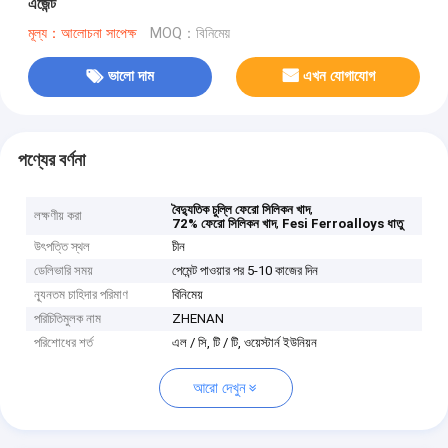
এজেন্ট
মূল্য：আলোচনা সাপেক্ষ
MOQ：বিনিমেয়
ভালো দাম
এখন যোগাযোগ
পণ্যের বর্ণনা
,
বৈদ্যুতিক চুল্লি ফেরো সিলিকন খাদ
লক্ষণীয় করা
,
72% ফেরো সিলিকন খাদ
Fesi Ferroalloys ধাতু
উৎপত্তি স্থল
চীন
ডেলিভারি সময়
পেমেন্ট পাওয়ার পর 5-10 কাজের দিন
ন্যূনতম চাহিদার পরিমাণ
বিনিমেয়
পরিচিতিমুলক নাম
ZHENAN
পরিশোধের শর্ত
এল / সি, টি / টি, ওয়েস্টার্ন ইউনিয়ন
আরো দেখুন