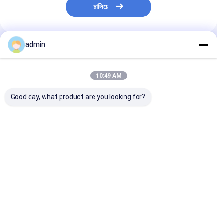
চালিয়ে
admin
প্রস্তাবিত পণ্য
10:49 AM
Good day, what product are you looking for?
ধাতুশিল্প এবং ইস্পাত শিল্পের জন্য
স্টিল কাস্টিংয়ের জন্য ফেরো
স্টিল শিল্পের জন্য ফে
ফেরো সিলিকন নাইট্রাইড
সিলিকন নাইট্রাইড FeSiN
নাইট্রাইড FeSiN উচ
FeSiN উচ্চ শক্তি অ্যান্টি-
ফাটল প্রতিরোধ করে এবং তাপীয়
তাপমাত্রা প্রতিরোধ, অ্য
অক্সিডেশন অগ্নি প্রতিরোধী
স্থিতিশীলতা উন্নত করে
অক্সিডেশন, পরিধান-প্
সংযোজন উপাদান
রিফ্র্যাক্টরি উপাদান সরবরাহকারী
রিফ্র্যাক্টরি উপাদান
ভালো দাম
ভালো দাম
ভালো দাম
বাড়ি
আমাদের
আমাদের সাথে যোগাযোগ
Desktop