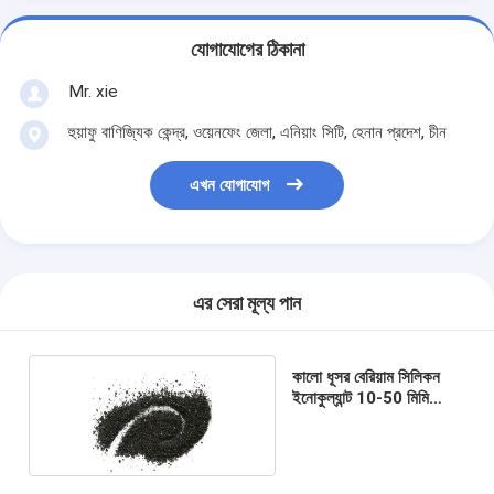
যোগাযোগের ঠিকানা
Mr. xie
হুয়াফু বাণিজ্যিক কেন্দ্র, ওয়েনফেং জেলা, এনিয়াং সিটি, হেনান প্রদেশ, চীন
এখন যোগাযোগ
এর সেরা মূল্য পান
কালো ধূসর বেরিয়াম সিলিকন
ইনোকুল্যান্ট 10-50 মিমি
নমনীয় আয়রন ইনোকুলেশন