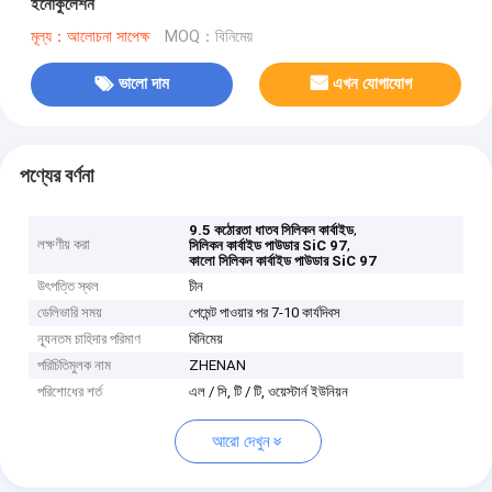
ইনোকুলেশন
মূল্য：আলোচনা সাপেক্ষ
MOQ：বিনিমেয়
ভালো দাম
এখন যোগাযোগ
পণ্যের বর্ণনা
,
9.5 কঠোরতা ধাতব সিলিকন কার্বাইড
লক্ষণীয় করা
,
সিলিকন কার্বাইড পাউডার SiC 97
কালো সিলিকন কার্বাইড পাউডার SiC 97
উৎপত্তি স্থল
চীন
ডেলিভারি সময়
পেমেন্ট পাওয়ার পর 7-10 কার্যদিবস
ন্যূনতম চাহিদার পরিমাণ
বিনিমেয়
পরিচিতিমুলক নাম
ZHENAN
পরিশোধের শর্ত
এল / সি, টি / টি, ওয়েস্টার্ন ইউনিয়ন
আরো দেখুন