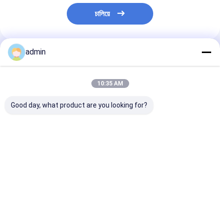
চালিয়ে
admin
প্রস্তাবিত পণ্য
10:35 AM
Good day, what product are you looking for?
উচ্চ বিশুদ্ধতা ৯০% সিলিকন
উচ্চ বিশুদ্ধতা ৯০% সিলিকন
90% বিশুদ্ধতা সিলিকন
কার্বাইড পাউডার ০-১মিমি ইস্পাত
কার্বাইড পিণ্ড ১০-৫০মিমি
গ্রানুলস 0-5 মিমি উচ্চ
ডিঅক্সিডেশন শিল্প গ্রেডের জন্য
ইস্পাত কারখানার ডিঅক্সিজেনেশন
ডিঅক্সাইডিং এজেন্ট হিস
এবং রিকার্বুরাইজেশনের জন্য
ফাউন্ড্রি ব্যবহারের জন্
ভালো দাম
ভালো দাম
ভালো দাম