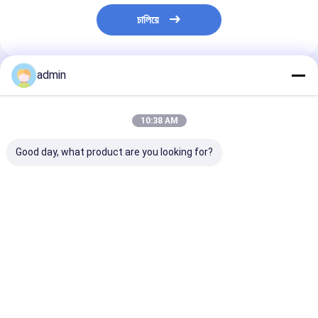
চালিয়ে
admin
প্রস্তাবিত পণ্য
10:38 AM
Good day, what product are you looking for?
ধাতুশিল্প এবং ইস্পাত শিল্পের জন্য
স্টিল কাস্টিংয়ের জন্য ফেরো
স্টিল শিল্পের জন্য ফে
ফেরো সিলিকন নাইট্রাইড
সিলিকন নাইট্রাইড FeSiN
নাইট্রাইড FeSiN উচ
FeSiN উচ্চ শক্তি অ্যান্টি-
ফাটল প্রতিরোধ করে এবং তাপীয়
তাপমাত্রা প্রতিরোধ, অ্য
অক্সিডেশন অগ্নি প্রতিরোধী
স্থিতিশীলতা উন্নত করে
অক্সিডেশন, পরিধান-প্
সংযোজন উপাদান
রিফ্র্যাক্টরি উপাদান সরবরাহকারী
রিফ্র্যাক্টরি উপাদান
ভালো দাম
ভালো দাম
ভালো দাম