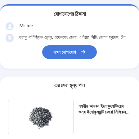
যোগাযোগের ঠিকানা
Mr. xie
হুয়াফু বাণিজ্যিক কেন্দ্র, ওয়েনফেং জেলা, এনিয়াং সিটি, হেনান প্রদেশ, চীন
এখন যোগাযোগ
এর সেরা মূল্য পান
নমনীয় আয়রন ইনোকুলেটিংয়ের
জন্য ইনোকুল্যান্ট ফেরো সিলিকন
অ্যালয় গ্রানুল 8mm কাস্টিং