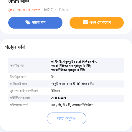
8mm কাস্টিং
মূল্য：আলোচনা সাপেক্ষ
MOQ：বিনিমেয়
ভালো দাম
এখন যোগাযোগ
পণ্যের বর্ণনা
,
কাস্টিং ইনোকুল্যান্ট ফেরো সিলিকন খাদ
লক্ষণীয় করা
,
ফেরো সিলিকন খাদ গ্রানুল 8 মিমি
ফেরোসিলিকন গ্রানুল 8 মিমি
উৎপত্তি স্থল
চীন
ডেলিভারি সময়
পেমেন্ট পাওয়ার পর 5-10 কাজের দিন
ন্যূনতম চাহিদার পরিমাণ
বিনিমেয়
পরিচিতিমুলক নাম
ZHENAN
পরিশোধের শর্ত
এল / সি, টি / টি, ওয়েস্টার্ন ইউনিয়ন
আরো দেখুন