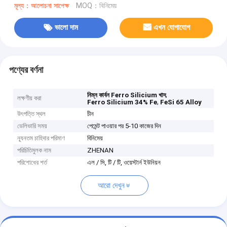
মূল্য：আলোচনা সাপেক্ষ
MOQ：বিনিমেয়
ভালো দাম
এখন যোগাযোগ
পণ্যের বর্ণনা
,
নিম্ন কার্বন Ferro Silicium খাদ
লক্ষণীয় করা
,
Ferro Silicium 34% Fe
FeSi 65 Alloy
উৎপত্তি স্থল
চীন
ডেলিভারি সময়
পেমেন্ট পাওয়ার পর 5-10 কাজের দিন
ন্যূনতম চাহিদার পরিমাণ
বিনিমেয়
পরিচিতিমুলক নাম
ZHENAN
পরিশোধের শর্ত
এল / সি, টি / টি, ওয়েস্টার্ন ইউনিয়ন
আরো দেখুন