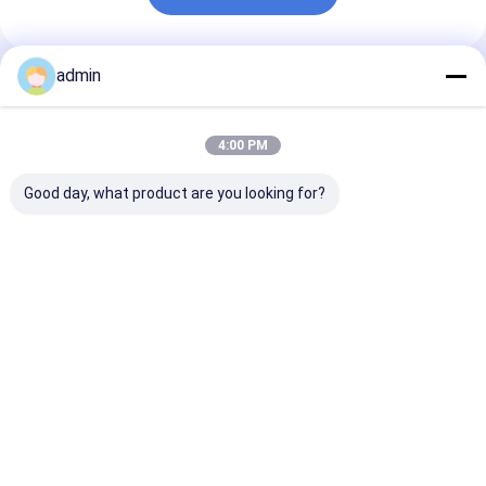
admin
প্রস্তাবিত পণ্য
4:00 PM
Good day, what product are you looking for?
ধাতুশিল্প এবং ইস্পাত শিল্পের জন্য
স্টিল কাস্টিংয়ের জন্য ফেরো
স্টিল শিল্পের জন্য ফে
ফেরো সিলিকন নাইট্রাইড
সিলিকন নাইট্রাইড FeSiN
নাইট্রাইড FeSiN উচ
FeSiN উচ্চ শক্তি অ্যান্টি-
ফাটল প্রতিরোধ করে এবং তাপীয়
তাপমাত্রা প্রতিরোধ, অ্য
অক্সিডেশন অগ্নি প্রতিরোধী
স্থিতিশীলতা উন্নত করে
অক্সিডেশন, পরিধান-প্
সংযোজন উপাদান
রিফ্র্যাক্টরি উপাদান সরবরাহকারী
রিফ্র্যাক্টরি উপাদান
ভালো দাম
ভালো দাম
ভালো দাম
বাড়ি
আমাদের
আমাদের সাথে যোগাযোগ
Desktop
Site
সম্পর্কে
করুন