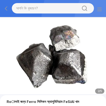
2
/
5
Roালাই জন্য Ferro সিলিকন অ্যালুমিনিয়াম FeSiAl খাদ