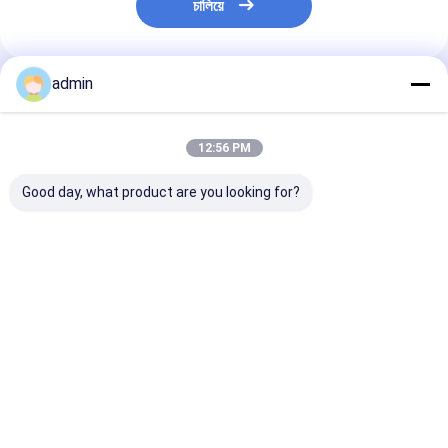
চালিয়ে
admin
প্রস্তাবিত পণ্য
12:56 PM
Good day, what product are you looking for?
ধাতুশিল্প এবং ইস্পাত শিল্পের জন্য
স্টিল কাস্টিংয়ের জন্য ফেরো
স্টিল শিল্পের জন্য ফে
ফেরো সিলিকন নাইট্রাইড
সিলিকন নাইট্রাইড FeSiN
নাইট্রাইড FeSiN উচ
FeSiN উচ্চ শক্তি অ্যান্টি-
ফাটল প্রতিরোধ করে এবং তাপীয়
তাপমাত্রা প্রতিরোধ, অ্য
অক্সিডেশন অগ্নি প্রতিরোধী
স্থিতিশীলতা উন্নত করে
অক্সিডেশন, পরিধান-প্
সংযোজন উপাদান
রিফ্র্যাক্টরি উপাদান সরবরাহকারী
রিফ্র্যাক্টরি উপাদান
ভালো দাম
ভালো দাম
ভালো দাম
বাড়ি
আমাদের
আমাদের সাথে যোগাযোগ
Desktop
Site