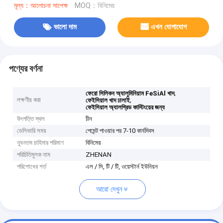
মূল্য：আলোচনা সাপেক্ষ
MOQ：বিনিমেয়
ভালো দাম
এখন যোগাযোগ
পণ্যের বর্ণনা
,
ফেরো সিলিকন অ্যালুমিনিয়াম FeSiAl খাদ
লক্ষণীয় করা
,
ফেইসিয়াল খাদ ঢালাই
ফেইসিয়াল অ্যালগ্রিড কাস্টিংয়ের জন্য
উৎপত্তি স্থল
চীন
ডেলিভারি সময়
পেমেন্ট পাওয়ার পর 7-10 কার্যদিবস
ন্যূনতম চাহিদার পরিমাণ
বিনিমেয়
পরিচিতিমুলক নাম
ZHENAN
পরিশোধের শর্ত
এল / সি, টি / টি, ওয়েস্টার্ন ইউনিয়ন
আরো দেখুন