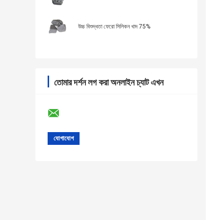
উচ্চ বিশুদ্ধতা ফেরো সিলিকন খাদ 75%
তোমার দর্শন লগ করা অনলাইন চ্যাট এখন