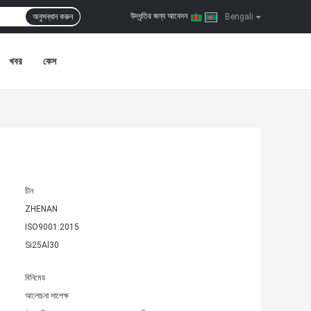
উদ্ধৃতির জন্য আবেদন
অনুসন্ধান করুন
|
Bengali
খবর
কেস
চীন
ZHENAN
ISO9001:2015
Si25Al30
বিনিমেয়
আলোচনা সাপেক্ষ