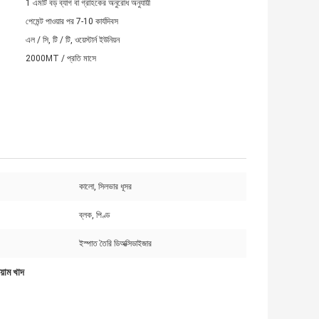
1 এমটি বড় ব্যাগ বা গ্রাহকের অনুরোধ অনুযায়ী
পেমেন্ট পাওয়ার পর 7-10 কার্যদিবস
এল / সি, টি / টি, ওয়েস্টার্ন ইউনিয়ন
2000MT / প্রতি মাসে
কালো, সিলভার ধূসর
ব্লক, পিণ্ড
ইস্পাত তৈরি ডিঅক্সিডাইজার
য়াম খাদ