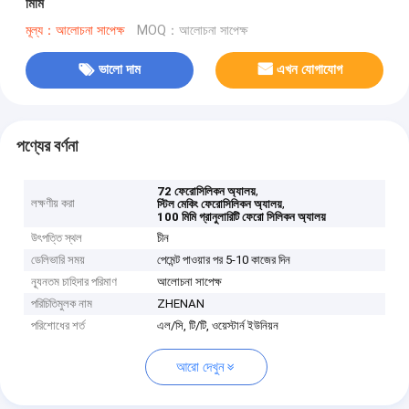
মিমি
মূল্য：আলোচনা সাপেক্ষ
MOQ：আলোচনা সাপেক্ষ
ভালো দাম
এখন যোগাযোগ
পণ্যের বর্ণনা
,
72 ফেরোসিলিকন অ্যালয়
লক্ষণীয় করা
,
স্টিল মেকিং ফেরোসিলিকন অ্যালয়
100 মিমি গ্রানুলারিটি ফেরো সিলিকন অ্যালয়
উৎপত্তি স্থল
চীন
ডেলিভারি সময়
পেমেন্ট পাওয়ার পর 5-10 কাজের দিন
ন্যূনতম চাহিদার পরিমাণ
আলোচনা সাপেক্ষ
পরিচিতিমুলক নাম
ZHENAN
পরিশোধের শর্ত
এল/সি, টি/টি, ওয়েস্টার্ন ইউনিয়ন
আরো দেখুন