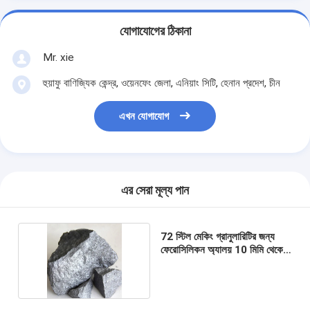
যোগাযোগের ঠিকানা
Mr. xie
হুয়াফু বাণিজ্যিক কেন্দ্র, ওয়েনফেং জেলা, এনিয়াং সিটি, হেনান প্রদেশ, চীন
এখন যোগাযোগ
এর সেরা মূল্য পান
72 স্টিল মেকিং গ্রানুলারিটির জন্য
ফেরোসিলিকন অ্যালয় 10 মিমি থেকে
100 মিমি