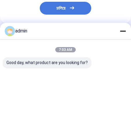
চালিয়ে
admin
প্রস্তাবিত পণ্য
7:03 AM
Good day, what product are you looking for?
ধাতুশিল্প এবং ইস্পাত শিল্পের জন্য
স্টিল কাস্টিংয়ের জন্য ফেরো
স্টিল শিল্পের জন্য ফে
ফেরো সিলিকন নাইট্রাইড
সিলিকন নাইট্রাইড FeSiN
নাইট্রাইড FeSiN উচ
FeSiN উচ্চ শক্তি অ্যান্টি-
ফাটল প্রতিরোধ করে এবং তাপীয়
তাপমাত্রা প্রতিরোধ, অ্য
অক্সিডেশন অগ্নি প্রতিরোধী
স্থিতিশীলতা উন্নত করে
অক্সিডেশন, পরিধান-প্
সংযোজন উপাদান
রিফ্র্যাক্টরি উপাদান সরবরাহকারী
রিফ্র্যাক্টরি উপাদান
ভালো দাম
ভালো দাম
ভালো দাম