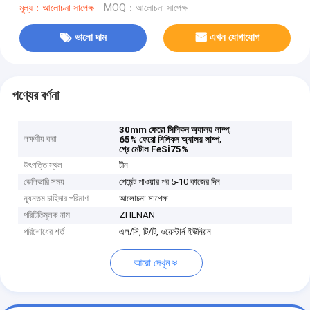
মূল্য：আলোচনা সাপেক্ষ
MOQ：আলোচনা সাপেক্ষ
ভালো দাম
এখন যোগাযোগ
পণ্যের বর্ণনা
,
30mm ফেরো সিলিকন অ্যালয় লাম্প
লক্ষণীয় করা
,
65% ফেরো সিলিকন অ্যালয় লাম্প
গ্রে মেটাল FeSi75%
উৎপত্তি স্থল
চীন
ডেলিভারি সময়
পেমেন্ট পাওয়ার পর 5-10 কাজের দিন
ন্যূনতম চাহিদার পরিমাণ
আলোচনা সাপেক্ষ
পরিচিতিমুলক নাম
ZHENAN
পরিশোধের শর্ত
এল/সি, টি/টি, ওয়েস্টার্ন ইউনিয়ন
আরো দেখুন