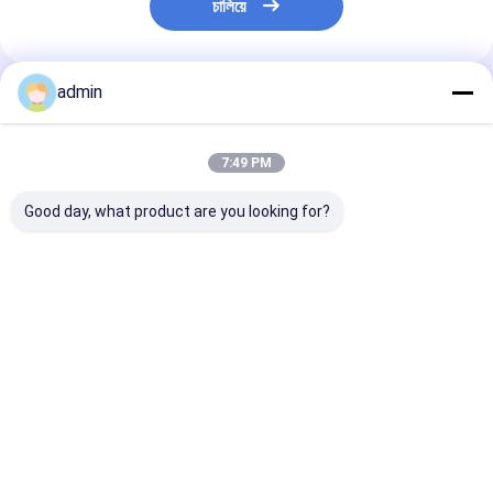
চালিয়ে
admin
প্রস্তাবিত পণ্য
7:49 PM
Good day, what product are you looking for?
ধাতুশিল্প এবং ইস্পাত শিল্পের জন্য
স্টিল কাস্টিংয়ের জন্য ফেরো
স্টিল শিল্পের জন্য ফে
ফেরো সিলিকন নাইট্রাইড
সিলিকন নাইট্রাইড FeSiN
নাইট্রাইড FeSiN উচ
FeSiN উচ্চ শক্তি অ্যান্টি-
ফাটল প্রতিরোধ করে এবং তাপীয়
তাপমাত্রা প্রতিরোধ, অ্য
অক্সিডেশন অগ্নি প্রতিরোধী
স্থিতিশীলতা উন্নত করে
অক্সিডেশন, পরিধান-প্
সংযোজন উপাদান
রিফ্র্যাক্টরি উপাদান সরবরাহকারী
রিফ্র্যাক্টরি উপাদান
ভালো দাম
ভালো দাম
ভালো দাম
বাড়ি
আমাদের
আমাদের সাথে যোগাযোগ
Desktop
Site