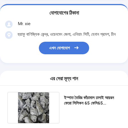
যোগাযোগের ঠিকানা
Mr. xie
হুয়াফু বাণিজ্যিক কেন্দ্র, ওয়েনফেং জেলা, এনিয়াং সিটি, হেনান প্রদেশ, চীন
এখন যোগাযোগ
এর সেরা মূল্য পান
ইস্পাত তৈরির কাঁচামাল ঢালাই আয়রন
ফেরো সিলিকন 65 ফেসি65
ফেরোঅ্যালয় মেটাল লাম্প