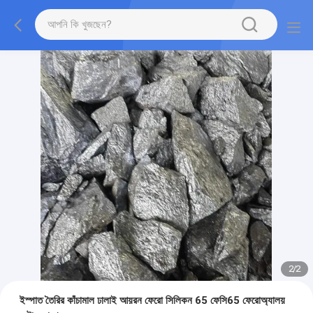
2
/
2
ইস্পাত তৈরির কাঁচামাল ঢালাই আয়রন ফেরো সিলিকন 65 ফেসি65 ফেরোঅ্যালয়