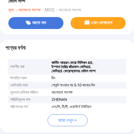
মেটাল লাম্প
মূল্য：আলোচনা সাপেক্ষ
MOQ：আলোচনা সাপেক্ষ
ভালো দাম
এখন যোগাযোগ
পণ্যের বর্ণনা
,
কাস্টিং আয়রন ফেরো সিলিকন 65
লক্ষণীয় করা
,
ইস্পাত তৈরির কাঁচামাল ফেসি65
ফেসি65 ফেরোঅ্যালয় মেটাল লাম্প
উৎপত্তি স্থল
চীন
ডেলিভারি সময়
পেমেন্ট পাওয়ার পর 5-10 কাজের দিন
ন্যূনতম চাহিদার পরিমাণ
আলোচনা সাপেক্ষ
পরিচিতিমুলক নাম
ZHENAN
পরিশোধের শর্ত
এল/সি, টি/টি, ওয়েস্টার্ন ইউনিয়ন
আরো দেখুন