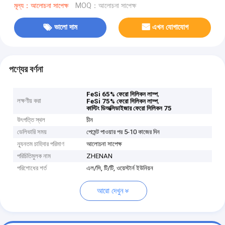
মূল্য：আলোচনা সাপেক্ষ
MOQ：আলোচনা সাপেক্ষ
ভালো দাম
এখন যোগাযোগ
পণ্যের বর্ণনা
,
FeSi 65% ফেরো সিলিকন লাম্প
লক্ষণীয় করা
,
FeSi 75% ফেরো সিলিকন লাম্প
কাস্টিং ডিঅক্সিডাইজার ফেরো সিলিকন 75
উৎপত্তি স্থল
চীন
ডেলিভারি সময়
পেমেন্ট পাওয়ার পর 5-10 কাজের দিন
ন্যূনতম চাহিদার পরিমাণ
আলোচনা সাপেক্ষ
পরিচিতিমুলক নাম
ZHENAN
পরিশোধের শর্ত
এল/সি, টি/টি, ওয়েস্টার্ন ইউনিয়ন
আরো দেখুন