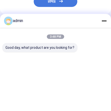
চালিয়ে
admin
প্রস্তাবিত পণ্য
3:48 PM
Good day, what product are you looking for?
ধাতুশিল্প এবং ইস্পাত শিল্পের জন্য
স্টিল কাস্টিংয়ের জন্য ফেরো
স্টিল শিল্পের জন্য ফে
ফেরো সিলিকন নাইট্রাইড
সিলিকন নাইট্রাইড FeSiN
নাইট্রাইড FeSiN উচ
FeSiN উচ্চ শক্তি অ্যান্টি-
ফাটল প্রতিরোধ করে এবং তাপীয়
তাপমাত্রা প্রতিরোধ, অ্য
অক্সিডেশন অগ্নি প্রতিরোধী
স্থিতিশীলতা উন্নত করে
অক্সিডেশন, পরিধান-প্
সংযোজন উপাদান
রিফ্র্যাক্টরি উপাদান সরবরাহকারী
রিফ্র্যাক্টরি উপাদান
ভালো দাম
ভালো দাম
ভালো দাম
বাড়ি
আমাদের
আমাদের সাথে যোগাযোগ
Desktop
Site