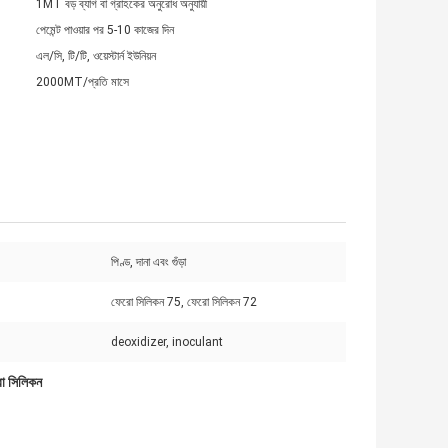
1MT বড় ব্যাগ বা গ্রাহকের অনুরোধ অনুযায়ী
পেমেন্ট পাওয়ার পর 5-10 কাজের দিন
এল/সি, টি/টি, ওয়েস্টার্ন ইউনিয়ন
2000MT/প্রতি মাসে
পিণ্ড, দানা এবং গুঁড়া
ফেরো সিলিকন 75, ফেরো সিলিকন 72
deoxidizer, inoculant
ো সিলিকন