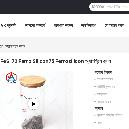
VR প্রদর্শন
আমাদের সম্পর্কে
কারখানা ভ্রমণ
মান নিয়ন্ত্রণ
যোগাযোগ করুন
অ্যালগ্রিম ব্লাম
FeSi 72 Ferro Silicon75 Ferrosilicon অ্যালগ্রিম ব্লাম
পণ্যের বিবরণ:
উৎপত্তি স্থল:
পরিচিতিমুলক নাম:
সাক্ষ্যদান:
মডেল নম্বার:
প্রদান:
ন্যূনতম চাহিদার পরিমাণ:
মূল্য: