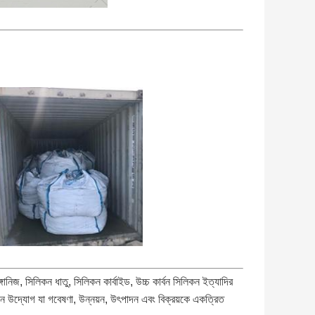
জ, সিলিকন ধাতু, সিলিকন কার্বাইড, উচ্চ কার্বন সিলিকন ইত্যাদির
দন উদ্যোগ যা গবেষণা, উন্নয়ন, উৎপাদন এবং বিক্রয়কে একত্রিত