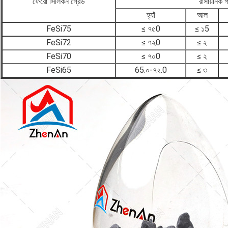
ফেরো সিলিকন গ্রেড
রাসায়নিক
হ্যাঁ
আল
FeSi75
≤ ৭৫0
≤ ১5
FeSi72
≤ ৭২0
≤ ২
FeSi70
≤ ৭০0
≤ ২
FeSi65
65.০-৭২.0
≤ ৩