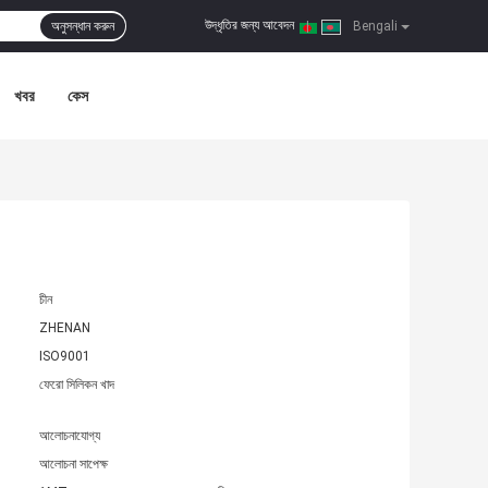
উদ্ধৃতির জন্য আবেদন
অনুসন্ধান করুন
|
Bengali
খবর
কেস
চীন
ZHENAN
ISO9001
ফেরো সিলিকন খাদ
আলোচনাযোগ্য
আলোচনা সাপেক্ষ