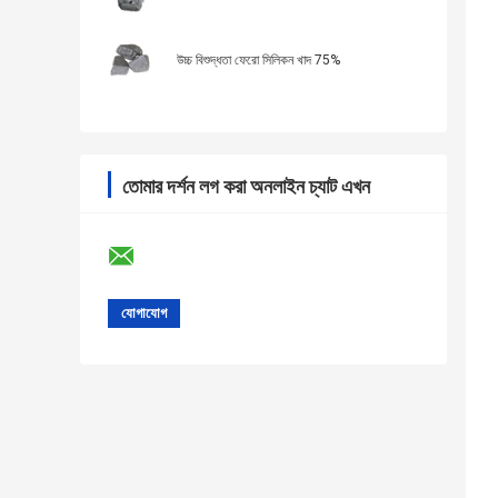
উচ্চ বিশুদ্ধতা ফেরো সিলিকন খাদ 75%
তোমার দর্শন লগ করা অনলাইন চ্যাট এখন