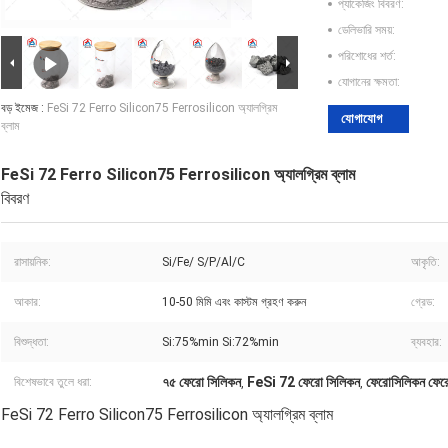
প্যাকেজিং বিবরণ:
ডেলিভারি সময়:
পরিশোধের শর্ত:
যোগানের ক্ষমতা:
বড় ইমেজ :
FeSi 72 Ferro Silicon75 Ferrosilicon অ্যালগ্রিম
যোগাযোগ
ব্লাম
FeSi 72 Ferro Silicon75 Ferrosilicon অ্যালগ্রিম ব্লাম
বিবরণ
রাসায়নিক:
Si/Fe/ S/P/Al/C
আকৃতি:
আকার:
10-50 মিমি এবং কাস্টম গ্রহণ করুন
গ্রেড:
বিশুদ্ধতা:
Si:75%min Si:72%min
ব্যবহার:
৭৫ ফেরো সিলিকন
FeSi 72 ফেরো সিলিকন
ফেরোসিলিকন ফের
বিশেষভাবে তুলে ধরা:
,
,
FeSi 72 Ferro Silicon75 Ferrosilicon অ্যালগ্রিম ব্লাম