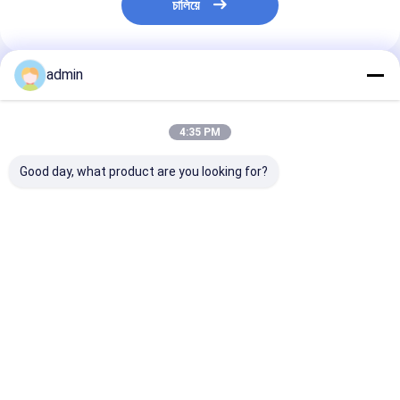
চালিয়ে
admin
প্রস্তাবিত পণ্য
4:35 PM
Good day, what product are you looking for?
ধাতুশিল্প এবং ইস্পাত শিল্পের জন্য
স্টিল কাস্টিংয়ের জন্য ফেরো
স্টিল শিল্পের জন্য ফে
ফেরো সিলিকন নাইট্রাইড
সিলিকন নাইট্রাইড FeSiN
নাইট্রাইড FeSiN উচ
FeSiN উচ্চ শক্তি অ্যান্টি-
ফাটল প্রতিরোধ করে এবং তাপীয়
তাপমাত্রা প্রতিরোধ, অ্য
অক্সিডেশন অগ্নি প্রতিরোধী
স্থিতিশীলতা উন্নত করে
অক্সিডেশন, পরিধান-প্
সংযোজন উপাদান
রিফ্র্যাক্টরি উপাদান সরবরাহকারী
রিফ্র্যাক্টরি উপাদান
ভালো দাম
ভালো দাম
ভালো দাম
বাড়ি
আমাদের
আমাদের সাথে যোগাযোগ
Desktop
Site