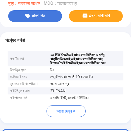
মূল্য：আলোচনা সাপেক্ষ
MOQ：আলোচনাযোগ্য
ভালো দাম
এখন যোগাযোগ
পণ্যের বর্ণনা
,
১০ মিমি ডিঅক্সিডাইজার ফেরোসিলিকন এলগ্রি
লক্ষণীয় করা
,
ধাতুশিল্প ডিঅক্সাইডাইজার ফেরোসিলিকন খাদ
ইস্পাত তৈরি ডিঅক্সিডাইজার ফেরোসিলিকন খাদ
উৎপত্তি স্থল
চীন
ডেলিভারি সময়
পেমেন্ট পাওয়ার পর 5-10 কাজের দিন
ন্যূনতম চাহিদার পরিমাণ
আলোচনাযোগ্য
পরিচিতিমুলক নাম
ZHENAN
পরিশোধের শর্ত
এল/সি, টি/টি, ওয়েস্টার্ন ইউনিয়ন
আরো দেখুন