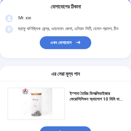
যোগাযোগের ঠিকানা
Mr. xie
হুয়াফু বাণিজ্যিক কেন্দ্র, ওয়েনফেং জেলা, এনিয়াং সিটি, হেনান প্রদেশ, চীন
এখন যোগাযোগ
এর সেরা মূল্য পান
ইস্পাত তৈরির ডিঅক্সিডাইজার
ফেরোসিলিকন অ্যালোগ 10 মিমি ধাতু
শিল্পের জন্য