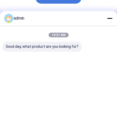
admin
প্রস্তাবিত পণ্য
10:21 AM
Good day, what product are you looking for?
ধাতুশিল্প এবং ইস্পাত শিল্পের জন্য
স্টিল কাস্টিংয়ের জন্য ফেরো
স্টিল শিল্পের জন্য ফে
ফেরো সিলিকন নাইট্রাইড
সিলিকন নাইট্রাইড FeSiN
নাইট্রাইড FeSiN উচ
FeSiN উচ্চ শক্তি অ্যান্টি-
ফাটল প্রতিরোধ করে এবং তাপীয়
তাপমাত্রা প্রতিরোধ, অ্য
অক্সিডেশন অগ্নি প্রতিরোধী
স্থিতিশীলতা উন্নত করে
অক্সিডেশন, পরিধান-প্
সংযোজন উপাদান
রিফ্র্যাক্টরি উপাদান সরবরাহকারী
রিফ্র্যাক্টরি উপাদান
ভালো দাম
ভালো দাম
ভালো দাম
বাড়ি
আমাদের
আমাদের সাথে যোগাযোগ
Desktop
Site
সম্পর্কে
করুন