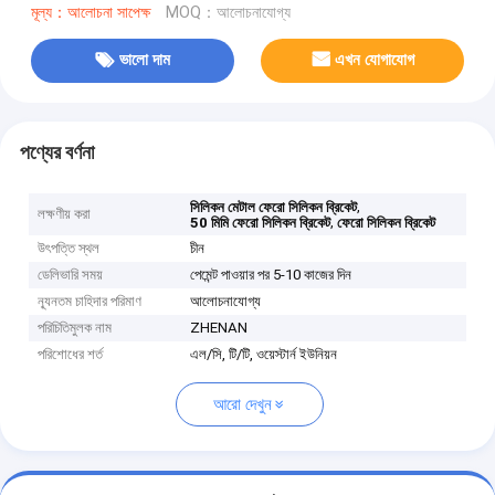
মূল্য：আলোচনা সাপেক্ষ
MOQ：আলোচনাযোগ্য
ভালো দাম
এখন যোগাযোগ
পণ্যের বর্ণনা
,
সিলিকন মেটাল ফেরো সিলিকন ব্রিকেট
লক্ষণীয় করা
,
50 মিমি ফেরো সিলিকন ব্রিকেট
ফেরো সিলিকন ব্রিকেট
উৎপত্তি স্থল
চীন
ডেলিভারি সময়
পেমেন্ট পাওয়ার পর 5-10 কাজের দিন
ন্যূনতম চাহিদার পরিমাণ
আলোচনাযোগ্য
পরিচিতিমুলক নাম
ZHENAN
পরিশোধের শর্ত
এল/সি, টি/টি, ওয়েস্টার্ন ইউনিয়ন
আরো দেখুন