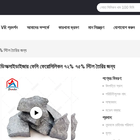
VR প্রদর্শন
আমাদের সম্পর্কে
কারখানা ভ্রমণ
মান নিয়ন্ত্রণ
যোগাযোগ করুন
 স্টিল তৈরির জন্য
ডিঅক্সাইডাইজার ফেসি ফেরোসিলিকন ৭২% ৭৫% স্টিল তৈরির জন্য
পণ্যের বিবরণ:
উৎপত্তি স্থল:
পরিচিতিমুলক নাম:
সাক্ষ্যদান:
মডেল নম্বার:
প্রদান:
ন্যূনতম চাহিদার পরিমাণ:
মূল্য: