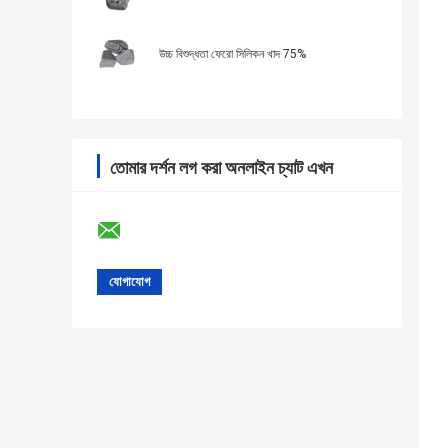
উচ্চ বিশুদ্ধতা ফেরো সিলিকন খাদ 75%
তোমার দর্শন লগ করা অনলাইন চ্যাট এখন