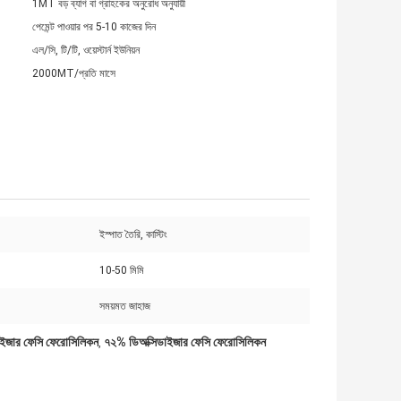
1MT বড় ব্যাগ বা গ্রাহকের অনুরোধ অনুযায়ী
পেমেন্ট পাওয়ার পর 5-10 কাজের দিন
এল/সি, টি/টি, ওয়েস্টার্ন ইউনিয়ন
2000MT/প্রতি মাসে
ইস্পাত তৈরি, কাস্টিং
10-50 মিমি
সময়মত জাহাজ
াইজার ফেসি ফেরোসিলিকন
৭২% ডিঅক্সিডাইজার ফেসি ফেরোসিলিকন
,