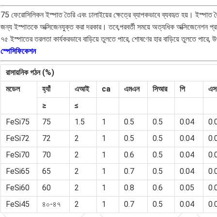
75 ফেরোসিলিকন ইস্পাত তৈরি এবং ঢালাইয়ের ক্ষেত্রে ব্যাপকভাবে ব্যবহৃত হয়। ইস্পাত তৈর
জন্য ইস্পাতকে অক্সিজেনযুক্ত করা দরকার। তবে,পরবর্তী সময়ে অত্যধিক অক্সিজেনেশন প
৭৫ ইস্পাতের তরলতা কার্যকরভাবে বাড়িয়ে তুলতে পারে, শোষণের হার বাড়িয়ে তুলতে পারে, উ
স্পেসিফিকেশন
রাসায়নিক গঠন (%)
মডেল
হ্যাঁ
এআই
ca
এমএন
সিআর
পি
এস
≥
≤
FeSi75
75
1.5
1
0.5
0.5
0.04
0.
FeSi72
72
2
1
0.5
0.5
0.04
0.
FeSi70
70
2
1
0.6
0.5
0.04
0.
FeSi65
65
2
1
0.7
0.5
0.04
0.
FeSi60
60
2
1
0.8
0.6
0.05
0.
FeSi45
৪০-৪৭
2
1
0.7
0.5
0.04
0.