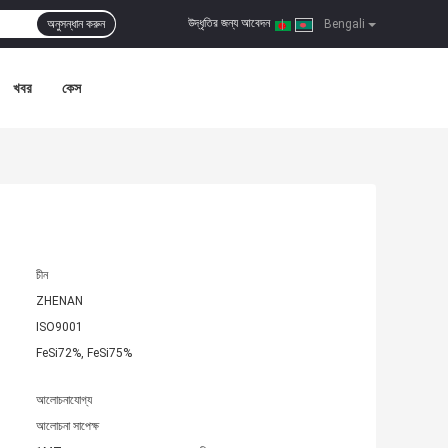
উদ্ধৃতির জন্য আবেদন
অনুসন্ধান করুন
|
Bengali
খবর
কেস
চীন
ZHENAN
ISO9001
FeSi72%, FeSi75%
আলোচনাযোগ্য
আলোচনা সাপেক্ষ