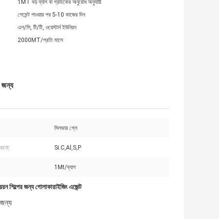
1MT বড় ব্যাগ বা গ্রাহকের অনুরোধ অনুযায়ী
পেমেন্ট পাওয়ার পর 5-10 কাজের দিন
এল/সি, টি/টি, ওয়েস্টার্ন ইউনিয়ন
2000MT/প্রতি মাসে
 জন্য
সিলভার গ্লে
 রচনা:
Si.C,Al,S,P
1Mt/ব্যাগ
়রন শিল্পের জন্য গোলাকারাইজিং এজেন্ট
 জন্য