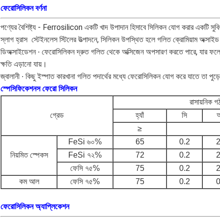
ফেরোসিলিকন বর্ণনা
পণ্যের বৈশিষ্ট্য - Ferrosilicon একটি খাদ উপাদান হিসাবে সিলিকন যোগ করার একটি সুবিধা
স্লাগ হ্রাস ️ স্টেইনলেস স্টিলের উত্পাদনে, সিলিকন উপস্থিত হলে গলিত ক্রোমিয়াম অক্সাইড 
ডিঅক্সাইডেশন ∙ ফেরোসিলিকন দ্রুত গলিত থেকে অক্সিজেন অপসারণ করতে পারে, যার ফলে অ
ক্ষতি এড়ানো যায়।
জ্বালানী ∙ কিছু ইস্পাত কারখানা গলিত পদার্থের মধ্যে ফেরোসিলিকন যোগ করে যাতে তা পুড়
স্পেসিফিকেশনস ফেরো সিলিকন
রাসায়নিক 
গ্রেড
হ্যাঁ
সি
≥
FeSi ৬০%
65
0.2
2
নিয়মিত স্পেকস
FeSi ৭২%
72
0.2
2
ফেসি ৭৫%
75
0.2
2
কম আল
ফেসি ৭৫%
75
0.2
0
ফেরোসিলিকন অ্যাপ্লিকেশন