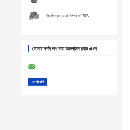
উচ্চ বিশুদ্ধতা ফেরো সিলিকন খাদ 75%
তোমার দর্শন লগ করা অনলাইন চ্যাট এখন