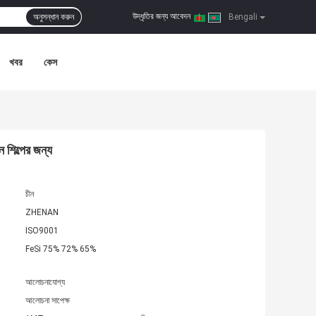
উদ্ধৃতির জন্য আবেদন
অনুসন্ধান করুন
|
Bengali
খবর
কেস
 শিল্পের জন্য
চীন
ZHENAN
ISO9001
FeSi 75% 72% 65%
আলোচনাযোগ্য
আলোচনা সাপেক্ষ