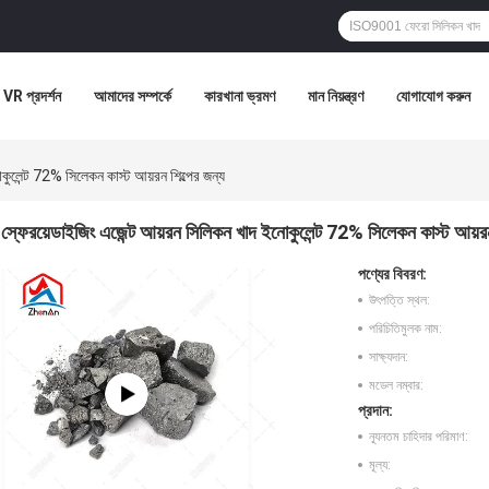
VR প্রদর্শন
আমাদের সম্পর্কে
কারখানা ভ্রমণ
মান নিয়ন্ত্রণ
যোগাযোগ করুন
কুলেন্ট 72% সিলেকন কাস্ট আয়রন শিল্পের জন্য
স্ফেরয়েডাইজিং এজেন্ট আয়রন সিলিকন খাদ ইনোকুলেন্ট 72% সিলেকন কাস্ট আয়রন
পণ্যের বিবরণ:
উৎপত্তি স্থল:
পরিচিতিমুলক নাম:
সাক্ষ্যদান:
মডেল নম্বার:
প্রদান:
ন্যূনতম চাহিদার পরিমাণ:
মূল্য: