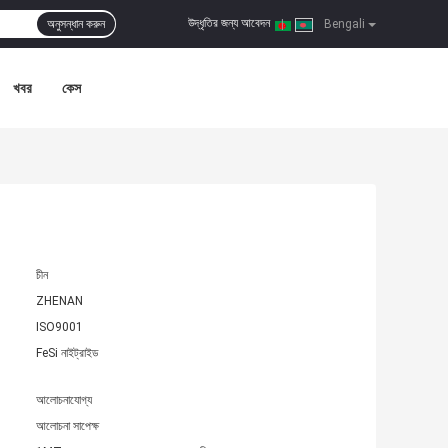
উদ্ধৃতির জন্য আবেদন
অনুসন্ধান করুন
|
Bengali
খবর
কেস
চীন
ZHENAN
ISO9001
FeSi নাইট্রাইড
আলোচনাযোগ্য
আলোচনা সাপেক্ষ