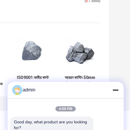
(
0
/ 3000)
ISO9001 নমনীয় কাস্ট
আয়রন কাস্টিং 50mm
ps
আয়রন FeSi 72 ফেরো
নিম্ন আল FeSi মিশ্র
admin
সিলিকন খাদ
ডিওক্সিডাইজার উচ্চ
সিলিকন 65%
4:08 PM
Good day, what product are you looking 
for?