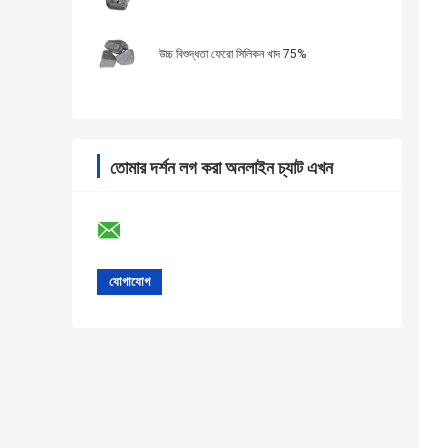
উচ্চ বিশুদ্ধতা ফেরো সিলিকন খাদ 75%
তোমার দর্শন লগ করা অনলাইন চ্যাট এখন