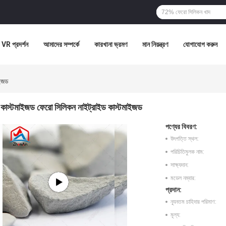
VR প্রদর্শন
আমাদের সম্পর্কে
কারখানা ভ্রমণ
মান নিয়ন্ত্রণ
যোগাযোগ করুন
াইজড
কাস্টমাইজড ফেরো সিলিকন নাইট্রাইড কাস্টমাইজড
পণ্যের বিবরণ:
উৎপত্তি স্থল:
পরিচিতিমুলক নাম:
সাক্ষ্যদান:
মডেল নম্বার:
প্রদান:
ন্যূনতম চাহিদার পরিমাণ:
মূল্য: