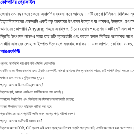
কোম্পানির প্রোফাইল
জেনান ৩০ বছর ধরে ফেরো অ্যালগির ব্যবসা করে আসছে। এটি ফেরো সিলিকন, সিলিকন ম্যাঙ্গা
ইত্যাদিআমাদের কোম্পানি একটি বড় আকারের উৎপাদন উদ্যোগ যা গবেষণা, উন্নয়ন, উৎপা
আমাদের কোম্পানি Anyang শহরে অবস্থিত, চীনের হেনান প্রদেশের একটি মোট এলাকা প্র
স্ক্রিনিং উৎপাদন লাইনএ সময় তার দুটি ল্যাবরেটরি এবং কয়েক ডজন সিনিয়র গবেষকের সাথে এ
মাঝারি আকারের লোহা ও ইস্পাত উদ্যোগে সরবরাহ করা হয়।, এবং জাপান, কোরিয়া, ভারত, ইউর
আরএফকিউ
প্রশ্ন: আপনি কি কারখানা নাকি ট্রেডিং কোম্পানি?
একটিঃ আমরা উভয় কারখানা এবং ট্রেডিং কোম্পানী. আমরা আমাদের নিজস্ব কারখানা আছে, তাই আপনি চিন্তা করতে হবে না
গুণমান এবং সবচেয়ে যুক্তিসঙ্গত মূল্য।
প্রশ্ন: আপনার কি মান নিয়ন্ত্রণ আছে?
উত্তরঃ হ্যাঁ, আমরা এসজিএস সার্টিফিকেশন পাস করেছি।
আমাদের স্থিতিশীল এবং নির্ভরযোগ্য কাঁচামাল সরবরাহকারী রয়েছে;
আমরা উৎপাদন আগে কাঁচামাল পরীক্ষা করা হবে;
প্যাকেজিংয়ের আগে প্রতিটি লটের জন্য সমাপ্ত পণ্য পরীক্ষা করুন।
প্রশ্ন: আপনার ডেলিভারি মেয়াদ কত?
উত্তরঃ আমরা FOB, CIF গ্রহণ করি অথবা গ্রাহকের বিতরণ পদ্ধতি প্রস্তাব করি, এগুলি আলোচনা করা যেতে পারে।