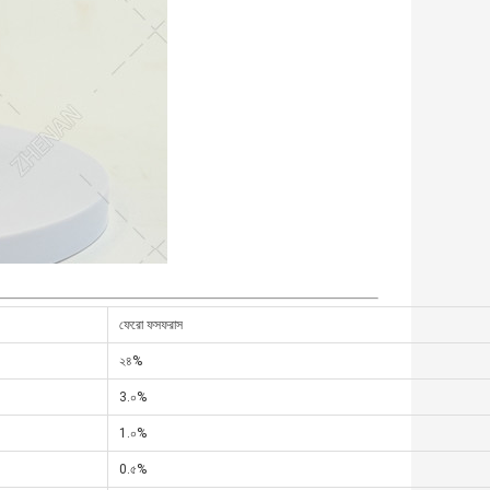
ফেরো ফসফরাস
২৪%
3.০%
1.০%
0.৫%