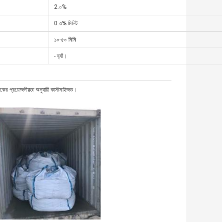
2.০%
0.৩% মিনিট
১০-৫০ মিমি
- হ্যাঁ।
কের প্রয়োজনীয়তা অনুযায়ী কাস্টমাইজড।