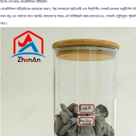
বিশেষ লেপ জন্য ফেরোসিলিকন নাইট্রাইড
ফেরোসিলিকন নাইট্রাইডের ব্যবহারের কারণে, উচ্চ তাপমাত্রা প্রতিরোধী এবং স্থিতিশীল লেপগুলি চমৎকার অ্যান্টি-লিপ বৈশি
তরল ধাতু এবং স্লাগের সাথে সরাসরি যোগাযোগের সময়ও এই বৈশিষ্ট্যগুলি বজায় থাকেঅতএব, লেপগুলি পেইন্টযুক্ত পৃষ্ঠগ
পারে।