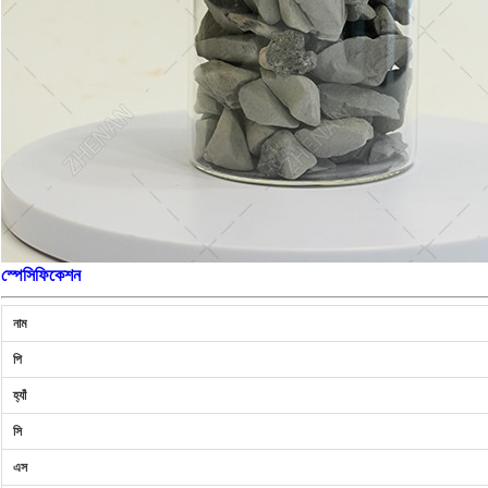
স্পেসিফিকেশন
নাম
পি
হ্যাঁ
সি
এস