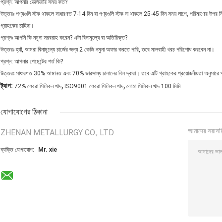
প্রশ্ন: আপনার ডেলিভারি সময় কত?
উত্তরঃ পণ্যগুলি স্টক থাকলে সাধারণত 7-14 দিন বা পণ্যগুলি স্টক না থাকলে 25-45 দিন সময় লাগে, পরিমাণের উপর নি
গ্রাহকের চাহিদা।
প্রশ্নঃ আপনি কি নমুনা সরবরাহ করেন? এটা বিনামূল্যে বা অতিরিক্ত?
উত্তরঃ হ্যাঁ, আমরা বিনামূল্যে চার্জের জন্য 2 কেজি নমুনা অফার করতে পারি, তবে মালবাহী খরচ পরিশোধ করবেন না।
প্রশ্ন: আপনার পেমেন্টের শর্ত কি?
উত্তরঃ সাধারণত 30% আমানত এবং 70% ভারসাম্য চালানের বিল দ্বারা। তবে এটি গ্রাহকের প্রয়োজনীয়তা অনুসারে প
,
,
ট্যাগ:
72% ফেরো সিলিকন খাদ
ISO9001 ফেরো সিলিকন খাদ
লোহা সিলিকন খাদ 100 মিমি
যোগাযোগের ঠিকানা
আমাদের সরাসর
ZHENAN METALLURGY CO., LTD
ব্যক্তি যোগাযোগ:
Mr. xie