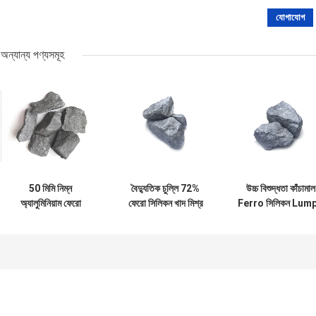
অন্যান্য পণ্যসমূহ
50 মিমি নিম্ন
বৈদ্যুতিক চুল্লি 72%
উচ্চ বিশুদ্ধতা কাঁচামাল
অ্যালুমিনিয়াম ফেরো
ফেরো সিলিকন খাদ মিশ্র
Ferro সিলিকন Lum
সিলিকন কম খাদ মিশ্র
উপাদান হিসাবে
Fesi 75
স্ট্রাকচারাল স্টিলের জন্য
যোগদানকারী এজেন্ট
Steelmaking
এজেন্ট