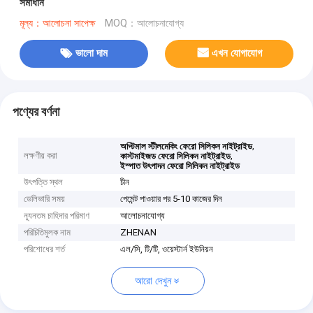
সমাধান
মূল্য：আলোচনা সাপেক্ষ
MOQ：আলোচনাযোগ্য
ভালো দাম
এখন যোগাযোগ
পণ্যের বর্ণনা
,
অপ্টিমাল স্টীলমেকিং ফেরো সিলিকন নাইট্রাইড
লক্ষণীয় করা
,
কাস্টমাইজড ফেরো সিলিকন নাইট্রাইড
ইস্পাত উৎপাদন ফেরো সিলিকন নাইট্রাইড
উৎপত্তি স্থল
চীন
ডেলিভারি সময়
পেমেন্ট পাওয়ার পর 5-10 কাজের দিন
ন্যূনতম চাহিদার পরিমাণ
আলোচনাযোগ্য
পরিচিতিমুলক নাম
ZHENAN
পরিশোধের শর্ত
এল/সি, টি/টি, ওয়েস্টার্ন ইউনিয়ন
আরো দেখুন