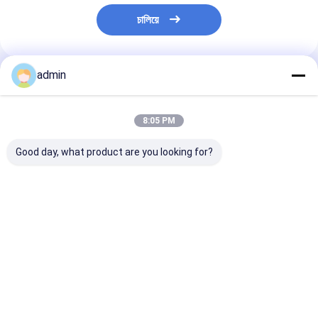
চালিয়ে
admin
প্রস্তাবিত পণ্য
8:05 PM
Good day, what product are you looking for?
ধাতুশিল্প এবং ইস্পাত শিল্পের জন্য
স্টিল কাস্টিংয়ের জন্য ফেরো
স্টিল শিল্পের জন্য ফে
ফেরো সিলিকন নাইট্রাইড
সিলিকন নাইট্রাইড FeSiN
নাইট্রাইড FeSiN উচ
FeSiN উচ্চ শক্তি অ্যান্টি-
ফাটল প্রতিরোধ করে এবং তাপীয়
তাপমাত্রা প্রতিরোধ, অ্য
অক্সিডেশন অগ্নি প্রতিরোধী
স্থিতিশীলতা উন্নত করে
অক্সিডেশন, পরিধান-প্
সংযোজন উপাদান
রিফ্র্যাক্টরি উপাদান সরবরাহকারী
রিফ্র্যাক্টরি উপাদান
ভালো দাম
ভালো দাম
ভালো দাম