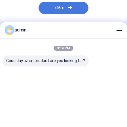
চালিয়ে
admin
প্রস্তাবিত পণ্য
3:14 PM
Good day, what product are you looking for?
ধাতুশিল্প এবং ইস্পাত শিল্পের জন্য
স্টিল কাস্টিংয়ের জন্য ফেরো
স্টিল শিল্পের জন্য ফে
ফেরো সিলিকন নাইট্রাইড
সিলিকন নাইট্রাইড FeSiN
নাইট্রাইড FeSiN উচ
FeSiN উচ্চ শক্তি অ্যান্টি-
ফাটল প্রতিরোধ করে এবং তাপীয়
তাপমাত্রা প্রতিরোধ, অ্য
অক্সিডেশন অগ্নি প্রতিরোধী
স্থিতিশীলতা উন্নত করে
অক্সিডেশন, পরিধান-প্
সংযোজন উপাদান
রিফ্র্যাক্টরি উপাদান সরবরাহকারী
রিফ্র্যাক্টরি উপাদান
ভালো দাম
ভালো দাম
ভালো দাম