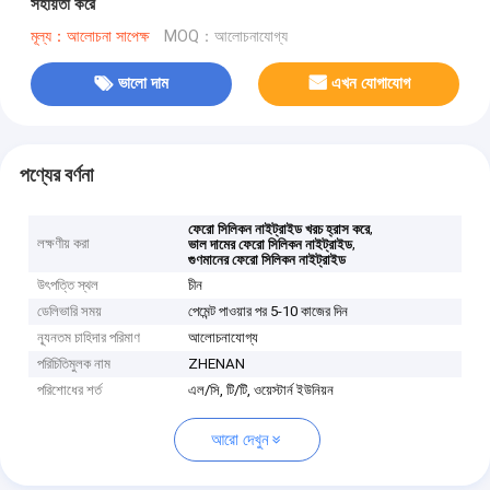
সহায়তা করে
মূল্য：আলোচনা সাপেক্ষ
MOQ：আলোচনাযোগ্য
ভালো দাম
এখন যোগাযোগ
পণ্যের বর্ণনা
,
ফেরো সিলিকন নাইট্রাইড খরচ হ্রাস করে
লক্ষণীয় করা
,
ভাল দামের ফেরো সিলিকন নাইট্রাইড
গুণমানের ফেরো সিলিকন নাইট্রাইড
উৎপত্তি স্থল
চীন
ডেলিভারি সময়
পেমেন্ট পাওয়ার পর 5-10 কাজের দিন
ন্যূনতম চাহিদার পরিমাণ
আলোচনাযোগ্য
পরিচিতিমুলক নাম
ZHENAN
পরিশোধের শর্ত
এল/সি, টি/টি, ওয়েস্টার্ন ইউনিয়ন
আরো দেখুন