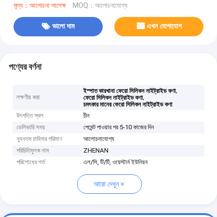
মূল্য：আলোচনা সাপেক্ষ
MOQ：আলোচনাযোগ্য
ভালো দাম
এখন যোগাযোগ
পণ্যের বর্ণনা
,
ইস্পাত কারখানা ফেরো সিলিকন নাইট্রাইড কণা
লক্ষণীয় করা
,
ফেরো সিলিকন নাইট্রাইড কণা
চমৎকার মানের ফেরো সিলিকন নাইট্রাইড কণা
উৎপত্তি স্থল
চীন
ডেলিভারি সময়
পেমেন্ট পাওয়ার পর 5-10 কাজের দিন
ন্যূনতম চাহিদার পরিমাণ
আলোচনাযোগ্য
পরিচিতিমুলক নাম
ZHENAN
পরিশোধের শর্ত
এল/সি, টি/টি, ওয়েস্টার্ন ইউনিয়ন
আরো দেখুন