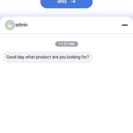
চালিয়ে
admin
প্রস্তাবিত পণ্য
11:27 AM
Good day, what product are you looking for?
ধাতুশিল্প এবং ইস্পাত শিল্পের জন্য
স্টিল কাস্টিংয়ের জন্য ফেরো
স্টিল শিল্পের জন্য ফে
ফেরো সিলিকন নাইট্রাইড
সিলিকন নাইট্রাইড FeSiN
নাইট্রাইড FeSiN উচ
FeSiN উচ্চ শক্তি অ্যান্টি-
ফাটল প্রতিরোধ করে এবং তাপীয়
তাপমাত্রা প্রতিরোধ, অ্য
অক্সিডেশন অগ্নি প্রতিরোধী
স্থিতিশীলতা উন্নত করে
অক্সিডেশন, পরিধান-প্
সংযোজন উপাদান
রিফ্র্যাক্টরি উপাদান সরবরাহকারী
রিফ্র্যাক্টরি উপাদান
ভালো দাম
ভালো দাম
ভালো দাম
বাড়ি
আমাদের
আমাদের সাথে যোগাযোগ
Desktop
Site